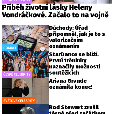
ČESKÉ CELEBRITY
Příběh životní lásky Heleny
Vondráčkové. Začalo to na vojně
Důchody: Úřad
připomněl, jak je to s
valorizačním
oznámením
DOMÁCÍ
StarDance se blíží.
První tréninky
naznačily možnosti
soutěžících
ČESKÉ CELEBRITY
Ariana Grande
oznámila konec!
SVĚTOVÉ CELEBRITY
Rod Stewart zrušil
těsně před začátkem