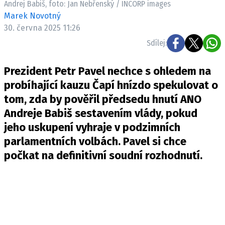
Andrej Babiš, foto: Jan Nebřenský / INCORP images
Pošlete e-mail na newsbox.cz
Marek Novotný
30. června 2025 11:26
ETICKÝ KODEX
Sdílej:
REDAKCE
Prezident Petr Pavel nechce s ohledem na
KONTAKT
probíhající kauzu Čapí hnízdo spekulovat o
VYDAVATEL
tom, zda by pověřil předsedu hnutí ANO
INZERCE
Andreje Babiš sestavením vlády, pokud
OSOBNÍ ÚDAJE / COOKIES
jeho uskupení vyhraje v podzimních
VOLNÁ MÍSTA
parlamentních volbách. Pavel si chce
počkat na definitivní soudní rozhodnutí.
Provozovatelem serveru newsbox.cz je
INCORP MEDIA GROUP s.r.o., IČ: 118 23 054