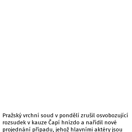
Pražský vrchní soud v pondělí zrušil osvobozující
rozsudek v kauze Čapí hnízdo a nařídil nové
projednání případu, jehož hlavními aktéry jsou