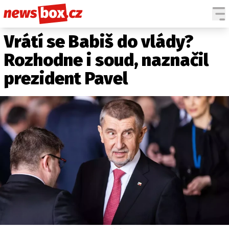
Vrátí se Babiš do vlády?
DOMÁCÍ
ČESKÉ CELEBRITY
ZAHRANIČÍ
SVĚTOVÉ CELEBRITY
Rozhodne i soud, naznačil
POČASÍ
prezident Pavel
KRIMI
EKONOMIKA
KULTURA
SPOLEČNOST
SPORT
SLEDUJTE NÁS NA
|
Máte příběh, fotku nebo video?