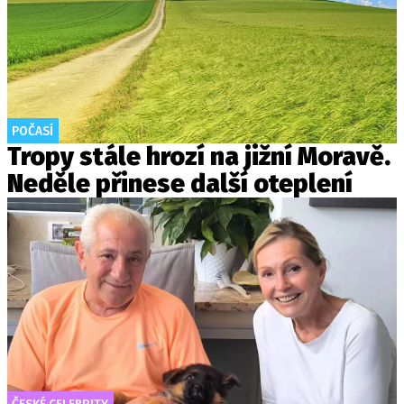
POČASÍ
Tropy stále hrozí na jižní Moravě.
Neděle přinese další oteplení