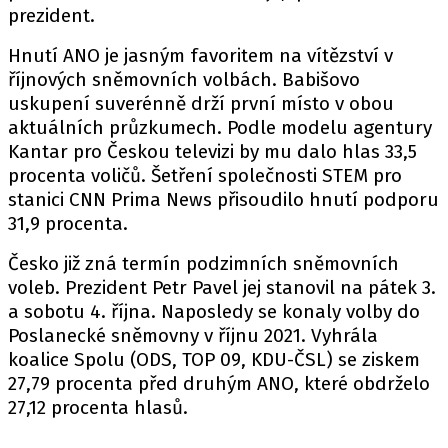
prezident.
Hnutí ANO je jasným favoritem na vítězství v
říjnových sněmovních volbách. Babišovo
uskupení suverénně drží první místo v obou
aktuálních průzkumech. Podle
modelu
agentury
Kantar pro Českou televizi by mu dalo hlas 33,5
procenta voličů.
Šetření
společnosti STEM pro
stanici CNN Prima News přisoudilo hnutí podporu
31,9 procenta.
Česko již zná termín podzimních sněmovních
voleb. Prezident Petr Pavel jej stanovil na pátek 3.
a sobotu 4. října. Naposledy se konaly
volby
do
Poslanecké sněmovny v říjnu 2021. Vyhrála
koalice Spolu (ODS, TOP 09, KDU-ČSL) se ziskem
27,79 procenta před druhým ANO, které obdrželo
27,12 procenta hlasů.