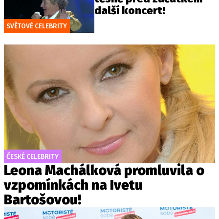
další koncert!
SVĚTOVÉ CELEBRITY
ČESKÉ CELEBRITY
Leona Machálková promluvila o
vzpomínkách na Ivetu
Bartošovou!