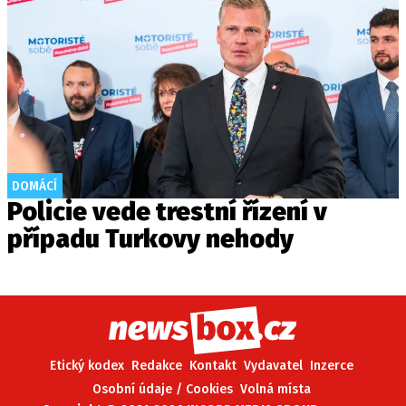
DOMÁCÍ
Policie vede trestní řízení v
případu Turkovy nehody
Etický kodex
Redakce
Kontakt
Vydavatel
Inzerce
Osobní údaje / Cookies
Volná místa