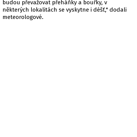
budou převažovat přeháňky a bouřky, v
některých lokalitách se vyskytne i déšť," dodali
meteorologové.