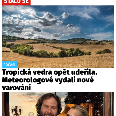
STALO SE
POČASÍ
Tropická vedra opět udeřila.
Meteorologové vydali nové
varování