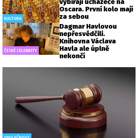
vybírají uchazeče na
Oscara. První kolo mají
za sebou
KULTURA
Dagmar Havlovou
nepřesvědčili.
Knihovna Václava
Havla ale úplně
ČESKÉ CELEBRITY
nekončí
SPOLEČNOST