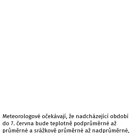
Meteorologové očekávají, že nadcházející období
do 7. června bude teplotně podprůměrné až
průměrné a srážkově průměrné až nadprůměrné,