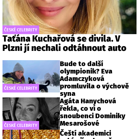
ČESKÉ CELEBRITY
Taťána Kuchařová se divila. V
Plzni jí nechali odtáhnout auto
Bude to další
olympionik? Eva
Adamczyková
promluvila o výchově
ČESKÉ CELEBRITY
syna
Agáta Hanychová
řekla, co ví o
snoubenci Dominiky
Mesarošové
ČESKÉ CELEBRITY
Čeští akademici