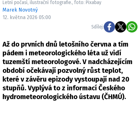
Letní počasí, ilustrační fotografie., foto: Pixabay
Pošlete e-mail na newsbox.cz
Marek Novotný
12. května 2026 05:00
ETICKÝ KODEX
Sdílej:
REDAKCE
Až do prvních dnů letošního června a tím
KONTAKT
pádem i meteorologického léta už vidí
VYDAVATEL
tuzemští meteorologové. V nadcházejícím
INZERCE
období očekávají pozvolný růst teplot,
OSOBNÍ ÚDAJE / COOKIES
které v závěru epizody vystoupají nad 20
VOLNÁ MÍSTA
stupňů. Vyplývá to z informací Českého
hydrometeorologického ústavu (ČHMÚ).
Provozovatelem serveru newsbox.cz je
INCORP MEDIA GROUP s.r.o., IČ: 118 23 054