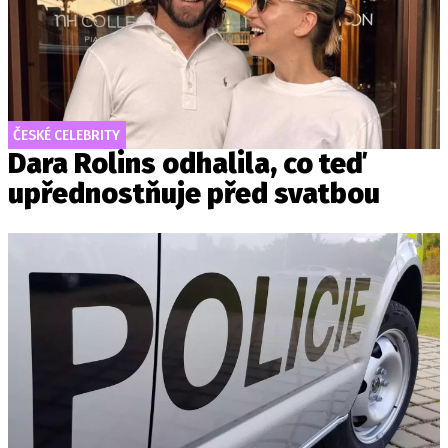
ČESKÉ CELEBRITY
Dara Rolins odhalila, co teď
upřednostňuje před svatbou