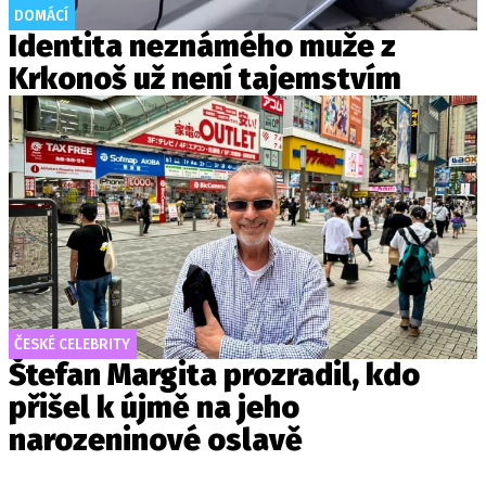
DOMÁCÍ
Identita neznámého muže z
Krkonoš už není tajemstvím
ČESKÉ CELEBRITY
Štefan Margita prozradil, kdo
přišel k újmě na jeho
narozeninové oslavě