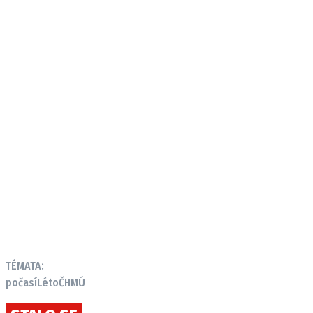
TÉMATA:
počasí
Léto
ČHMÚ