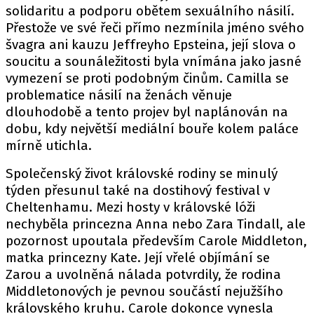
solidaritu a podporu obětem sexuálního násilí.
Přestože ve své řeči přímo nezmínila jméno svého
švagra ani kauzu Jeffreyho Epsteina, její slova o
soucitu a sounáležitosti byla vnímána jako jasné
vymezení se proti podobným činům. Camilla se
problematice násilí na ženách věnuje
dlouhodobě a tento projev byl naplánován na
dobu, kdy největší mediální bouře kolem paláce
mírně utichla.
Společenský život královské rodiny se minulý
týden přesunul také na dostihový festival v
Cheltenhamu. Mezi hosty v královské lóži
nechyběla princezna Anna nebo Zara Tindall, ale
pozornost upoutala především Carole Middleton,
matka princezny Kate. Její vřelé objímání se
Zarou a uvolněná nálada potvrdily, že rodina
Middletonových je pevnou součástí nejužšího
královského kruhu. Carole dokonce vynesla