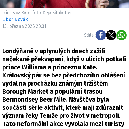
Pošlete e-mail na newsbox.cz
princezna Kate, foto: Depositphotos
Libor Novák
ETICKÝ KODEX
15. března 2026 20:31
REDAKCE
Sdílej:
KONTAKT
VYDAVATEL
Londýňané v uplynulých dnech zažili
INZERCE
nečekané překvapení, když v ulicích potkali
OSOBNÍ ÚDAJE / COOKIES
prince Williama a princeznu Kate.
Královský pár se bez předchozího ohlášení
VOLNÁ MÍSTA
vydal na procházku známým tržištěm
Borough Market a populární trasou
Bermondsey Beer Mile. Návštěva byla
součástí série aktivit, které mají zdůraznit
Provozovatelem serveru newsbox.cz je
význam řeky Temže pro život v metropoli.
INCORP MEDIA GROUP s.r.o., IČ: 118 23 054
Tato neformální akce vyvolala mezi turisty