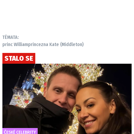
TÉMATA:
princ William
princezna Kate (Middleton)
STALO SE
ČESKÉ CELEBRITY