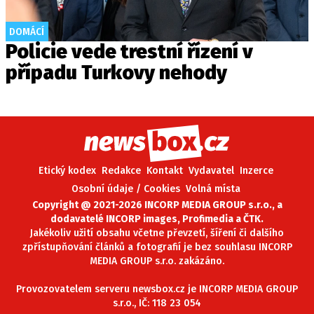
DOMÁCÍ
Policie vede trestní řízení v
případu Turkovy nehody
Etický kodex
Redakce
Kontakt
Vydavatel
Inzerce
Osobní údaje / Cookies
Volná místa
Copyright @ 2021-2026 INCORP MEDIA GROUP s.r.o., a
dodavatelé INCORP images, Profimedia a ČTK.
Jakékoliv užití obsahu včetne převzetí, šíření či dalšího
zpřístupňování článků a fotografií je bez souhlasu INCORP
MEDIA GROUP s.r.o. zakázáno.
Provozovatelem serveru newsbox.cz je INCORP MEDIA GROUP
s.r.o., IČ: 118 23 054