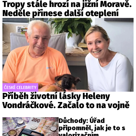
Tropy stále hrozí na jižní Moravě.
Neděle přinese další oteplení
ČESKÉ CELEBRITY
Příběh životní lásky Heleny
Vondráčkové. Začalo to na vojně
Důchody: Úřad
připomněl, jak je to s
valorizačním