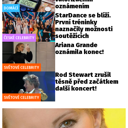
oznámením
DOMÁCÍ
StarDance se blíží.
První tréninky
naznačily možnosti
soutěžících
ČESKÉ CELEBRITY
Ariana Grande
oznámila konec!
SVĚTOVÉ CELEBRITY
Rod Stewart zrušil
těsně před začátkem
další koncert!
SVĚTOVÉ CELEBRITY