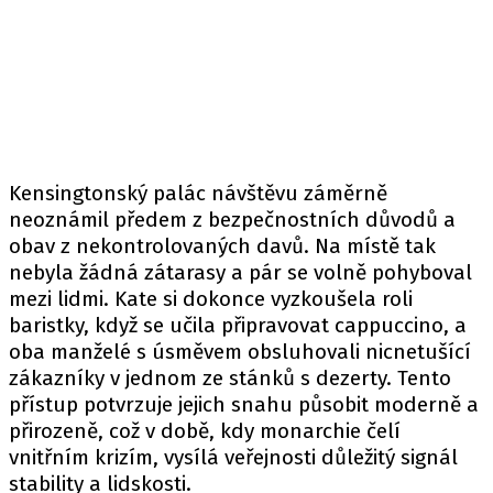
Kensingtonský palác návštěvu záměrně
neoznámil předem z bezpečnostních důvodů a
obav z nekontrolovaných davů. Na místě tak
nebyla žádná zátarasy a pár se volně pohyboval
mezi lidmi. Kate si dokonce vyzkoušela roli
baristky, když se učila připravovat cappuccino, a
oba manželé s úsměvem obsluhovali nicnetušící
zákazníky v jednom ze stánků s dezerty. Tento
přístup potvrzuje jejich snahu působit moderně a
přirozeně, což v době, kdy monarchie čelí
vnitřním krizím, vysílá veřejnosti důležitý signál
stability a lidskosti.