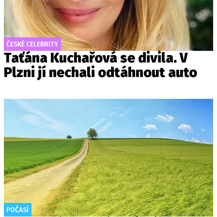
ČESKÉ CELEBRITY
Taťána Kuchařová se divila. V
Plzni jí nechali odtáhnout auto
POČASÍ