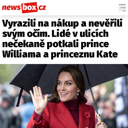
Vyrazili na nákup a nevěřili
DOMÁCÍ
ČESKÉ CELEBRITY
ZAHRANIČÍ
SVĚTOVÉ CELEBRITY
svým očím. Lidé v ulicích
POČASÍ
nečekaně potkali prince
KRIMI
Williama a princeznu Kate
EKONOMIKA
KULTURA
SPOLEČNOST
SPORT
SLEDUJTE NÁS NA
|
Máte příběh, fotku nebo video?