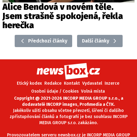
Alice Bendová v novém těle.
Jsem strašně spokojená, řekla
herečka
Předchozí články
Další články
Etický kodex
Redakce
Kontakt
Vydavatel
Inzerce
Osobní údaje / Cookies
Volná místa
Copyright @ 2021-2026 INCORP MEDIA GROUP s.r.o., a
dodavatelé INCORP images, Profimedia a ČTK.
Jakékoliv užití obsahu včetne převzetí, šíření či dalšího
zpřístupňování článků a fotografií je bez souhlasu INCORP
MEDIA GROUP s.r.o. zakázáno.
Provozovatelem serveru newsbox.cz je INCORP MEDIA GROUP