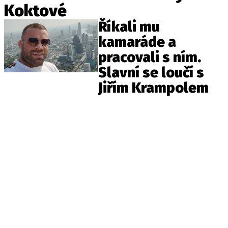
Pošlete e-mail na newsbox.cz
Koktové
Říkali mu
kamaráde a
ETICKÝ KODEX
pracovali s ním.
REDAKCE
Slavní se loučí s
KONTAKT
Jiřím Krampolem
VYDAVATEL
INZERCE
OSOBNÍ ÚDAJE / COOKIES
VOLNÁ MÍSTA
Provozovatelem serveru newsbox.cz je
INCORP MEDIA GROUP s.r.o., IČ: 118 23 054