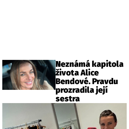
Neznámá kapitola
života Alice
Bendové. Pravdu
prozradila její
sestra