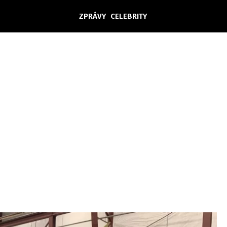
ZPRÁVY
CELEBRITY
Domácí
České celebrity
Zahraničí
Světové celebrity
Počasí
Krimi
Ekonomika
Kultura
Společnost
Sport
takt
Vydavatel
Inzerce
Osobní údaje / Cookies
Volná míst