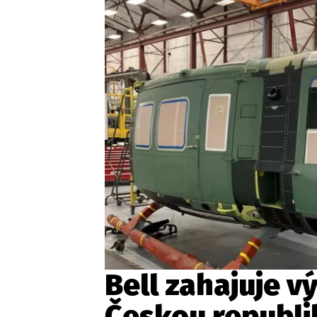
Provozovatelem serveru ne
Zaznamenali jste udál
Bell zahajuje v
Českou republi