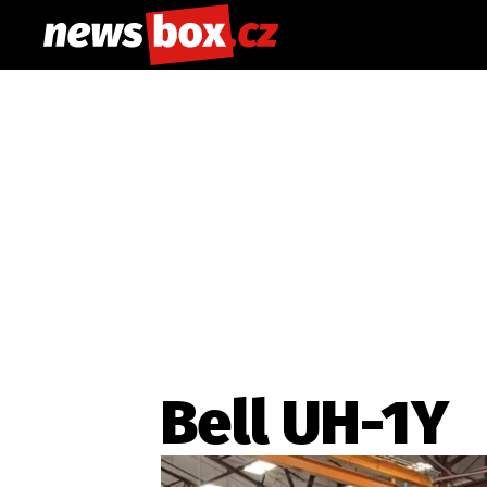
Bell UH-1Y
Etický kodex
Redakce
Kon