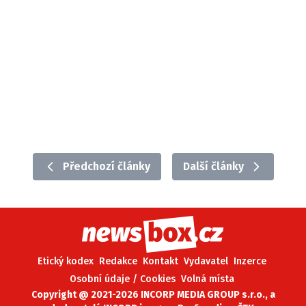
Předchozí články
Další články
Etický kodex
Redakce
Kontakt
Vydavatel
Inzerce
Osobní údaje / Cookies
Volná místa
Copyright @ 2021-2026 INCORP MEDIA GROUP s.r.o., a