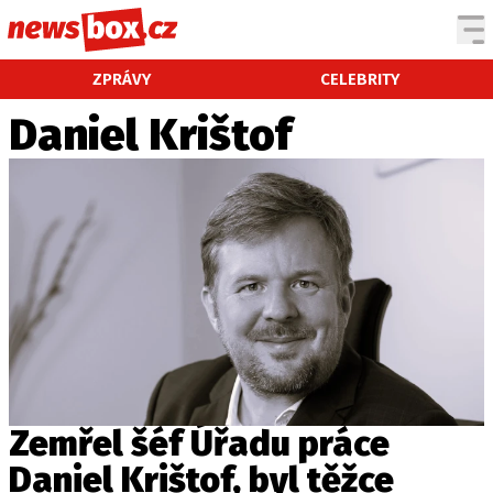
DOMÁCÍ
ČESKÉ CELEBRITY
ZPRÁVY
CELEBRITY
ZAHRANIČÍ
SVĚTOVÉ CELEBRITY
Daniel Krištof
POČASÍ
KRIMI
EKONOMIKA
KULTURA
SPOLEČNOST
SPORT
SLEDUJTE NÁS NA
|
Zemřel šéf Úřadu práce
Daniel Krištof, byl těžce
Máte příběh, fotku nebo video?