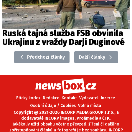
Ruská tajná služba FSB obvinila
Ukrajinu z vraždy Darji Duginové
Předchozí články
Další články
Etický kodex
Redakce
Kontakt
Vydavatel
Inzerce
Osobní údaje / Cookies
Volná místa
Copyright @ 2021-2026 INCORP MEDIA GROUP s.r.o., a
dodavatelé INCORP images, Profimedia a ČTK.
Jakékoliv užití obsahu včetne převzetí, šíření či dalšího
zpřístupňování článků a fotografií je bez souhlasu INCORP