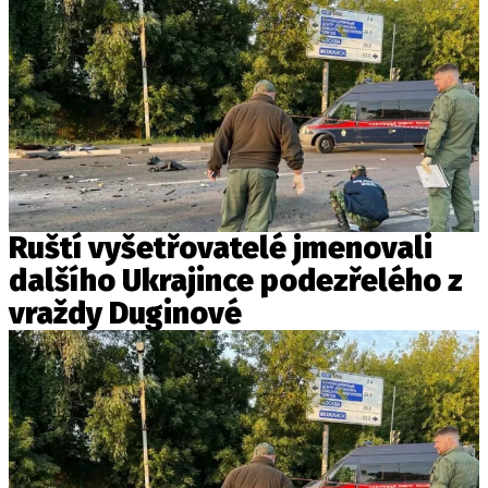
Ruští vyšetřovatelé jmenovali
dalšího Ukrajince podezřelého z
vraždy Duginové