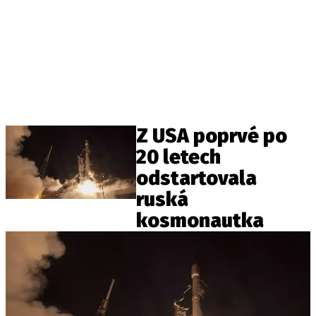
Z USA poprvé po
20 letech
odstartovala
ruská
kosmonautka