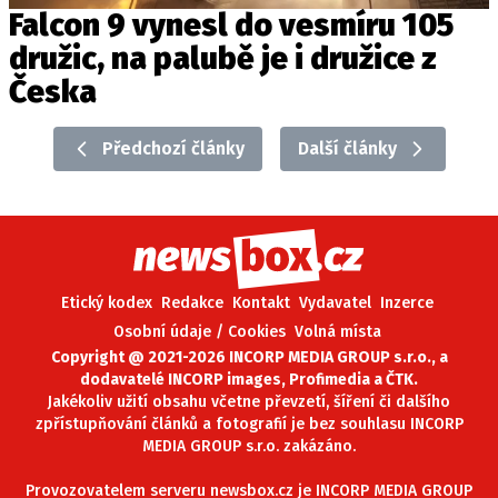
Falcon 9 vynesl do vesmíru 105
družic, na palubě je i družice z
Česka
Předchozí články
Další články
Etický kodex
Redakce
Kontakt
Vydavatel
Inzerce
Osobní údaje / Cookies
Volná místa
Copyright @ 2021-2026 INCORP MEDIA GROUP s.r.o., a
dodavatelé INCORP images, Profimedia a ČTK.
Jakékoliv užití obsahu včetne převzetí, šíření či dalšího
zpřístupňování článků a fotografií je bez souhlasu INCORP
MEDIA GROUP s.r.o. zakázáno.
Provozovatelem serveru newsbox.cz je INCORP MEDIA GROUP