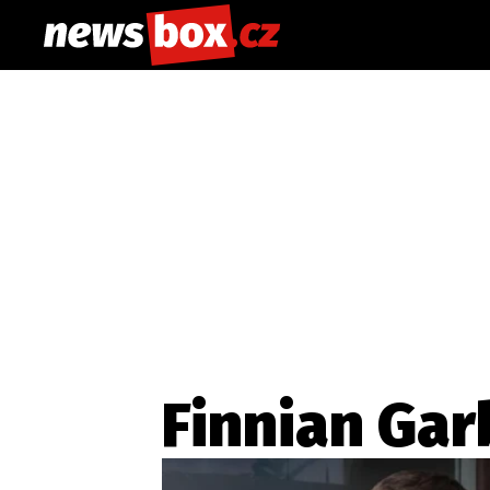
Finnian Gar
Etický kodex
Redakce
Kon