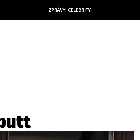
ZPRÁVY
CELEBRITY
Domácí
České celebrity
Zahraničí
Světové celebrity
Počasí
Krimi
Ekonomika
Kultura
Společnost
Sport
butt
takt
Vydavatel
Inzerce
Osobní údaje / Cookies
Volná míst