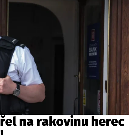
wsbox.cz je INCORP MEDIA GROUP s.r.o., IČ: 118 23 054
ost? Máte pro nás důležitou zprávu, příb
Pošlete nám mail na:
redakce@newsbox.cz
Nejlepší z vás odměníme
řel na rakovinu herec
!