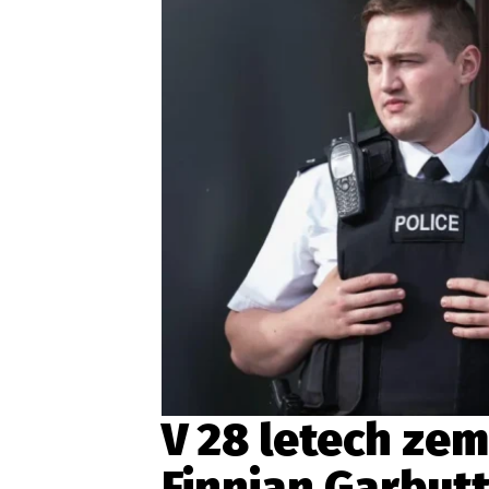
Provozovatelem serveru ne
Zaznamenali jste udál
V 28 letech zem
Finnian Garbutt