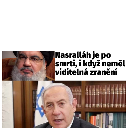
Nasralláh je po
smrti, i když neměl
viditelná zranění