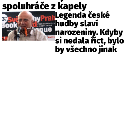
Pošlete e-mail na newsbox.cz
spoluhráče z kapely
Legenda české
hudby slaví
ETICKÝ KODEX
narozeniny. Kdyby
REDAKCE
si nedala říct, bylo
KONTAKT
by všechno jinak
VYDAVATEL
INZERCE
OSOBNÍ ÚDAJE / COOKIES
VOLNÁ MÍSTA
Provozovatelem serveru newsbox.cz je
INCORP MEDIA GROUP s.r.o., IČ: 118 23 054