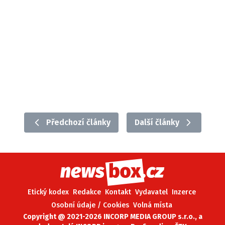
Předchozí články
Další články
Etický kodex
Redakce
Kontakt
Vydavatel
Inzerce
Osobní údaje / Cookies
Volná místa
Copyright @ 2021-2026 INCORP MEDIA GROUP s.r.o., a