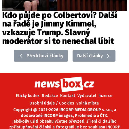
Kdo půjde po Colbertovi? Další
na řadě je Jimmy Kimmel,
vzkazuje Trump. Slavný
moderátor si to nenechal líbit
Předchozí články
Další články
Etický kodex
Redakce
Kontakt
Vydavatel
Inzerce
Osobní údaje / Cookies
Volná místa
Copyright @ 2021-2026 INCORP MEDIA GROUP s.r.o., a
dodavatelé INCORP images, Profimedia a ČTK.
Jakékoliv užití obsahu včetne převzetí, šíření či dalšího
zpřístupňování článků a fotografií je bez souhlasu INCORP