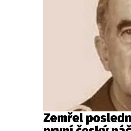
Provozovatelem serveru ne
Zaznamenali jste udál
Zemřel posledn
první český ná