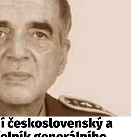
wsbox.cz je INCORP MEDIA GROUP s.r.o., IČ: 118 23 054
ost? Máte pro nás důležitou zprávu, příb
Pošlete nám mail na:
redakce@newsbox.cz
Nejlepší z vás odměníme
í československý a
čelník generálního