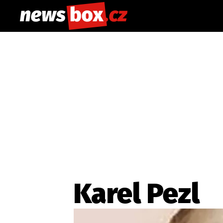
Karel Pezl
Etický kodex
Redakce
Kon