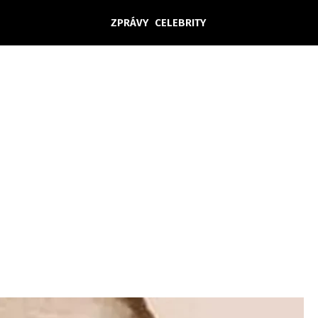
ZPRÁVY
CELEBRITY
Domácí
České celebrity
Zahraničí
Světové celebrity
Počasí
Krimi
Ekonomika
Kultura
Společnost
Sport
takt
Vydavatel
Inzerce
Osobní údaje / Cookies
Volná míst