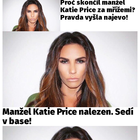
Proč skončil manžel
Katie Price za mřížemi?
Pravda vyšla najevo!
Manžel Katie Price nalezen. Sedí
v base!