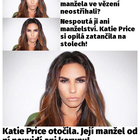
manžela ve vězení
neostříhali?
Nespoutá ji ani
manželství. Katie Price
si opilá zatančila na
stolech!
Katie Price otočila. Její manžel od