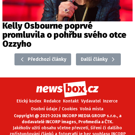
Kelly Osbourne poprvé
promluvila o pohřbu svého otce
Ozzyho
Předchozí články
Další články
Etický kodex
Redakce
Kontakt
Vydavatel
Inzerce
Osobní údaje / Cookies
Volná místa
Copyright @ 2021-2026 INCORP MEDIA GROUP s.r.o., a
dodavatelé INCORP images, Profimedia a ČTK.
Jakékoliv užití obsahu včetne převzetí, šíření či dalšího
zpřístupňování článků a fotografií je bez souhlasu INCORP