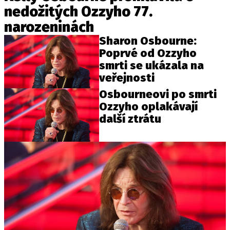
nedožitých Ozzyho 77.
narozeninách
Sharon Osbourne:
Poprvé od Ozzyho
smrti se ukázala na
veřejnosti
Osbourneovi po smrti
Ozzyho oplakávají
další ztrátu