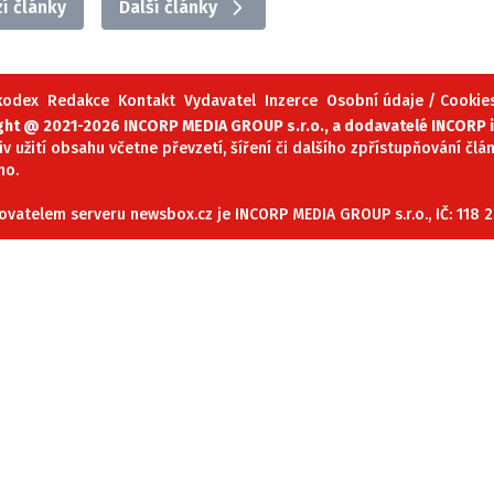
wsbox.cz je INCORP MEDIA GROUP s.r.o., IČ: 118 23 054
í články
Další články
ost? Máte pro nás důležitou zprávu, příb
 kodex
Redakce
Kontakt
Vydavatel
Inzerce
Osobní údaje / Cookie
ght @ 2021-2026 INCORP MEDIA GROUP s.r.o., a dodavatelé INCORP i
Pošlete nám mail na:
redakce@newsbox.cz
iv užití obsahu včetne převzetí, šíření či dalšího zpřístupňování čl
Nejlepší z vás odměníme
no.
vatelem serveru newsbox.cz je INCORP MEDIA GROUP s.r.o., IČ: 118 