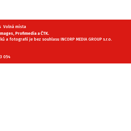
ěh, fotografie, videa?
s
Volná místa
mages, Profimedia a ČTK.
ánků a fotografií je bez souhlasu INCORP MEDIA GROUP s.r.o.
23 054