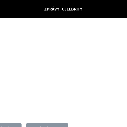
ZPRÁVY
CELEBRITY
Domácí
České celebrity
Zahraničí
Světové celebrity
Počasí
Krimi
Ekonomika
Kultura
Společnost
Sport
takt
Vydavatel
Inzerce
Osobní údaje / Cookies
Volná míst