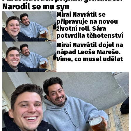
Narodil se mu syn
Mirai Navrátil se
připravuje na novou
životní roli. Sára
potvrdila těhotenství
Mirai Navrátil dojel na
nápad Leoše Mareše.
Víme, co musel udělat