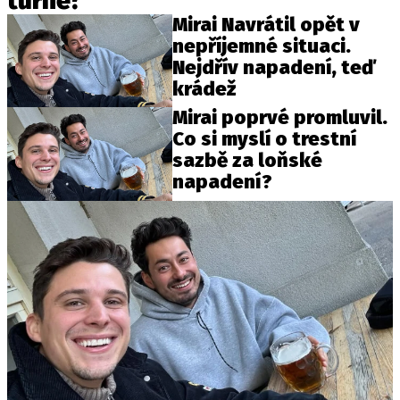
turné?
Mirai Navrátil opět v
nepříjemné situaci.
Nejdřív napadení, teď
krádež
Mirai poprvé promluvil.
Co si myslí o trestní
sazbě za loňské
napadení?