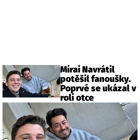
Mirai Navrátil
potěšil fanoušky.
Poprvé se ukázal v
roli otce