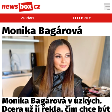
DOMÁCÍ
ČESKÉ CELEBRITY
ZPRÁVY
CELEBRITY
ZAHRANIČÍ
SVĚTOVÉ CELEBRITY
Monika Bagárová
POČASÍ
KRIMI
EKONOMIKA
KULTURA
SPOLEČNOST
SPORT
SLEDUJTE NÁS NA
|
Monika Bagárová v úzkých.
Dcera už jí řekla, čím chce být
Máte příběh, fotku nebo video?