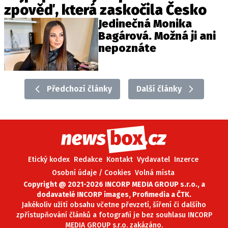
zpověď, která zaskočila Česko
Jedinečná Monika
Bagárová. Možná ji ani
nepoznáte
Předchozí články
Další články
Etický kodex
Redakce
Kontakt
Vydavatel
Inzerce
Osobní údaje / Cookies
Volná místa
Copyright @ 2021-2026 INCORP MEDIA GROUP s.r.o., a
dodavatelé INCORP images, Profimedia a ČTK.
Jakékoliv užití obsahu včetne převzetí, šíření či dalšího
zpřístupňování článků a fotografií je bez souhlasu INCORP
MEDIA GROUP s.r.o. zakázáno.