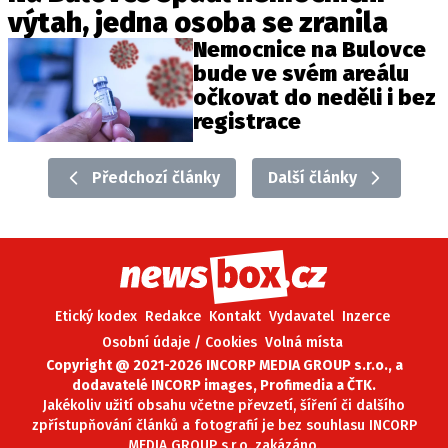
výtah, jedna osoba se zranila
Nemocnice na Bulovce
bude ve svém areálu
očkovat do neděli i bez
registrace
Předchozí články
Další články
Etický kodex
Redakce
Kontakt
Vydavatel
Inzerce
Osobní údaje / Cookies
Volná místa
Copyright @ 2021-2026 INCORP MEDIA GROUP s.r.o., a
dodavatelé INCORP images, Profimedia a ČTK.
Jakékoliv užití obsahu včetne převzetí, šíření či dalšího
zpřístupňování článků a fotografií je bez souhlasu INCORP
MEDIA GROUP s.r.o. zakázáno.