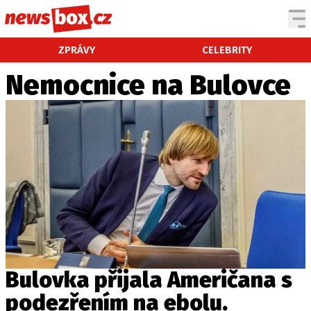
DOMÁCÍ
ČESKÉ CELEBRITY
ZPRÁVY
CELEBRITY
ZAHRANIČÍ
SVĚTOVÉ CELEBRITY
Nemocnice na Bulovce
POČASÍ
KRIMI
EKONOMIKA
KULTURA
SPOLEČNOST
SPORT
SLEDUJTE NÁS NA
|
Bulovka přijala Američana s
podezřením na ebolu.
Máte příběh, fotku nebo video?