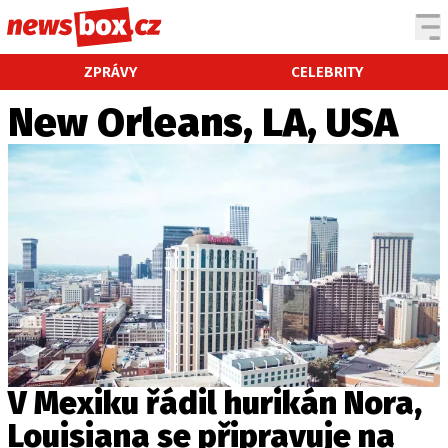
DOMÁCÍ
ČESKÉ CELEBRITY
ZPRÁVY
CELEBRITY
ZAHRANIČÍ
SVĚTOVÉ CELEBRITY
New Orleans, LA, USA
POČASÍ
KRIMI
EKONOMIKA
KULTURA
SPOLEČNOST
SPORT
SLEDUJTE NÁS NA
|
V Mexiku řádil hurikán Nora,
Louisiana se připravuje na
Máte příběh, fotku nebo video?