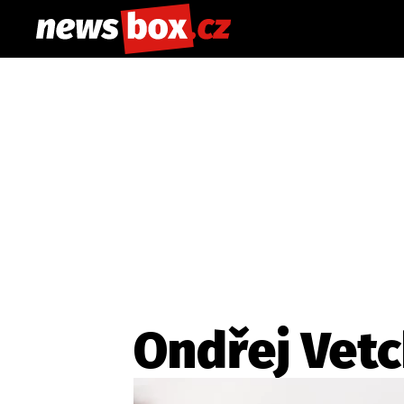
Ondřej Vet
Etický kodex
Redakce
Kon