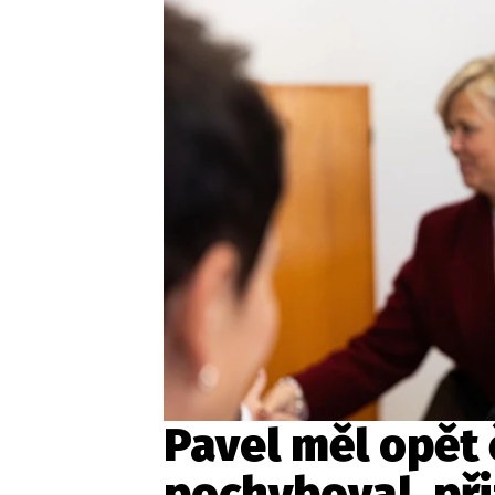
Provozovatelem serveru ne
Zaznamenali jste udál
Pavel měl opět č
pochyboval, při