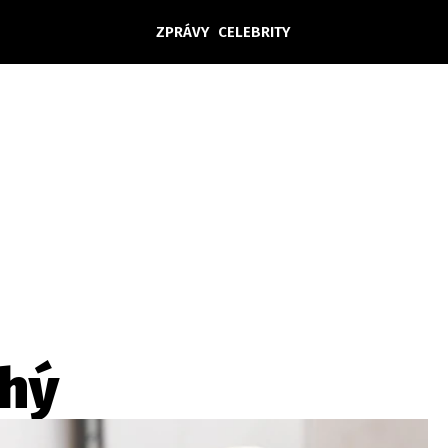
ZPRÁVY
CELEBRITY
Domácí
České celebrity
Zahraničí
Světové celebrity
Počasí
Krimi
Ekonomika
Kultura
Společnost
Sport
chý
takt
Vydavatel
Inzerce
Osobní údaje / Cookies
Volná míst