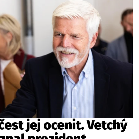
wsbox.cz je INCORP MEDIA GROUP s.r.o., IČ: 118 23 054
ost? Máte pro nás důležitou zprávu, příb
Pošlete nám mail na:
redakce@newsbox.cz
Nejlepší z vás odměníme
est jej ocenit. Vetchý
znal prezident