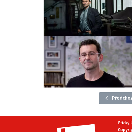
Předchoz
Etický
Copyri