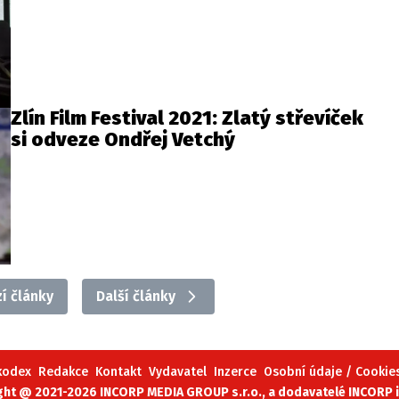
Zlín Film Festival 2021: Zlatý střevíček
si odveze Ondřej Vetchý
í články
Další články
 kodex
Redakce
Kontakt
Vydavatel
Inzerce
Osobní údaje / Cookie
ght @ 2021-2026 INCORP MEDIA GROUP s.r.o., a dodavatelé INCORP i