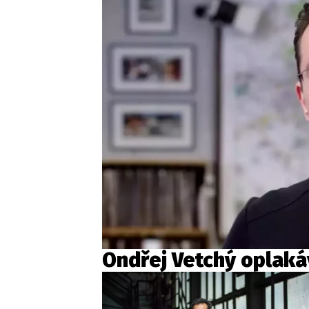
Ondřej Vetchý oplaká