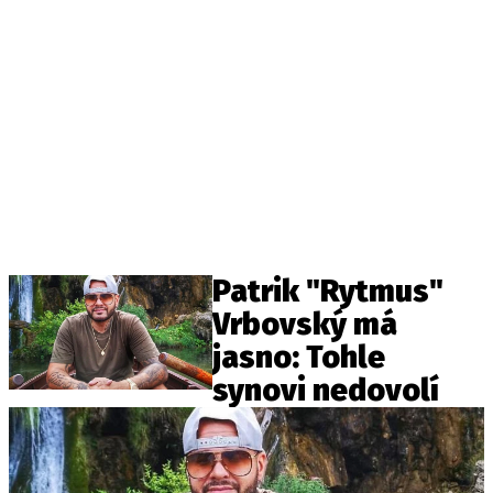
Patrik "Rytmus"
Vrbovský má
jasno: Tohle
synovi nedovolí