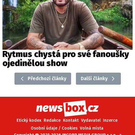
Rytmus chystá pro své fanoušky
ojedinělou show
Předchozí články
Další články
Etický kodex
Redakce
Kontakt
Vydavatel
Inzerce
Osobní údaje / Cookies
Volná místa