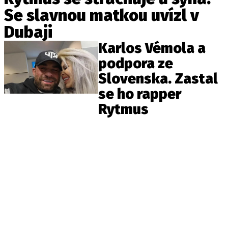
Pošlete e-mail na newsbox.cz
Se slavnou matkou uvízl v
Dubaji
ETICKÝ KODEX
Karlos Vémola a
REDAKCE
podpora ze
KONTAKT
Slovenska. Zastal
VYDAVATEL
se ho rapper
INZERCE
Rytmus
OSOBNÍ ÚDAJE / COOKIES
VOLNÁ MÍSTA
Provozovatelem serveru newsbox.cz je
INCORP MEDIA GROUP s.r.o., IČ: 118 23 054