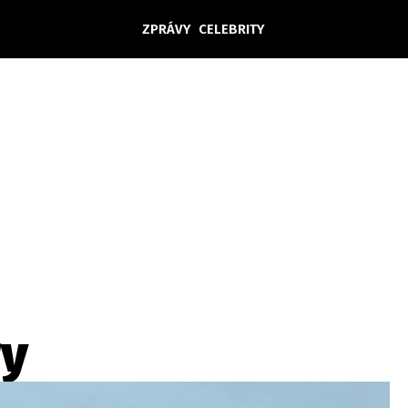
ZPRÁVY
CELEBRITY
Domácí
České celebrity
Zahraničí
Světové celebrity
Počasí
Krimi
Ekonomika
Kultura
Společnost
Sport
ry
takt
Vydavatel
Inzerce
Osobní údaje / Cookies
Volná míst