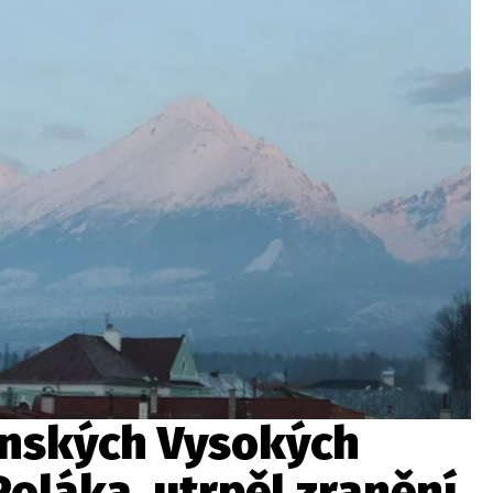
wsbox.cz je INCORP MEDIA GROUP s.r.o., IČ: 118 23 054
ost? Máte pro nás důležitou zprávu, příb
Pošlete nám mail na:
redakce@newsbox.cz
Nejlepší z vás odměníme
enských Vysokých
Poláka, utrpěl zranění