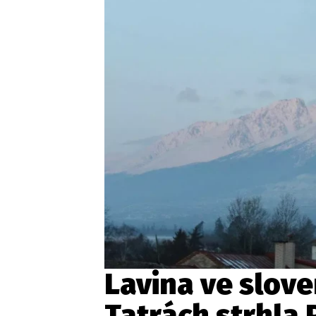
Provozovatelem serveru ne
Zaznamenali jste udál
Lavina ve slov
Tatrách strhla 