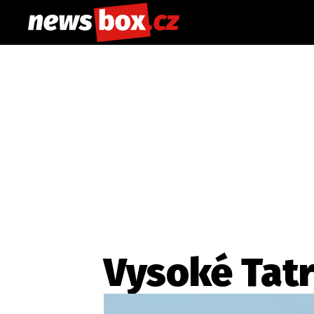
Vysoké Tat
Etický kodex
Redakce
Kon