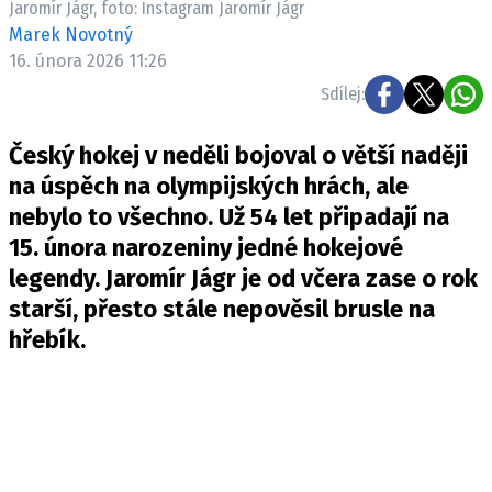
Jaromír Jágr, foto: Instagram Jaromír Jágr
Pošlete e-mail na newsbox.cz
Marek Novotný
16. února 2026 11:26
ETICKÝ KODEX
Sdílej:
REDAKCE
Český hokej v neděli bojoval o větší naději
KONTAKT
na úspěch na olympijských hrách, ale
VYDAVATEL
nebylo to všechno. Už 54 let připadají na
INZERCE
15. února narozeniny jedné hokejové
OSOBNÍ ÚDAJE / COOKIES
legendy. Jaromír Jágr je od včera zase o rok
VOLNÁ MÍSTA
starší, přesto stále nepověsil brusle na
hřebík.
Provozovatelem serveru newsbox.cz je
INCORP MEDIA GROUP s.r.o., IČ: 118 23 054