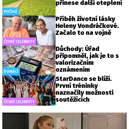
přinese další oteplení
POČASÍ
Příběh životní lásky
Heleny Vondráčkové.
Začalo to na vojně
ČESKÉ CELEBRITY
Důchody: Úřad
připomněl, jak je to s
valorizačním
oznámením
DOMÁCÍ
StarDance se blíží.
První tréninky
naznačily možnosti
soutěžících
ČESKÉ CELEBRITY