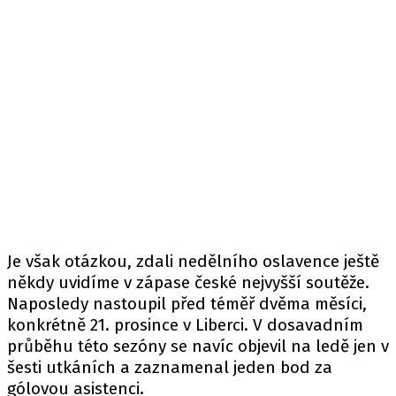
Je však otázkou, zdali nedělního oslavence ještě
někdy uvidíme v zápase české nejvyšší soutěže.
Naposledy nastoupil před téměř dvěma měsíci,
konkrétně 21. prosince v Liberci. V dosavadním
průběhu této sezóny se navíc objevil na ledě jen v
šesti utkáních a zaznamenal jeden bod za
gólovou asistenci.