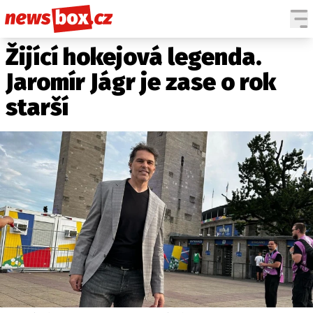
Žijící hokejová legenda.
DOMÁCÍ
ČESKÉ CELEBRITY
ZAHRANIČÍ
SVĚTOVÉ CELEBRITY
Jaromír Jágr je zase o rok
POČASÍ
starší
KRIMI
EKONOMIKA
KULTURA
SPOLEČNOST
SPORT
SLEDUJTE NÁS NA
|
Máte příběh, fotku nebo video?