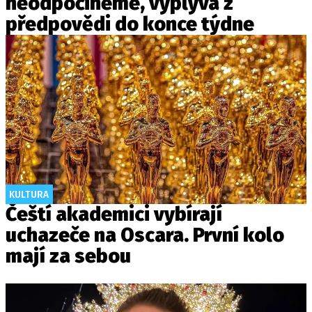
neodpočineme, vyplývá z
předpovědi do konce týdne
KULTURA
Čeští akademici vybírají
uchazeče na Oscara. První kolo
mají za sebou