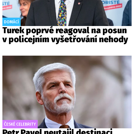
DOMÁCÍ
Turek poprvé reagoval na posun
v policejním vyšetřování nehody
ČESKÉ CELEBRITY
Petr Pavel neutajil destinaci