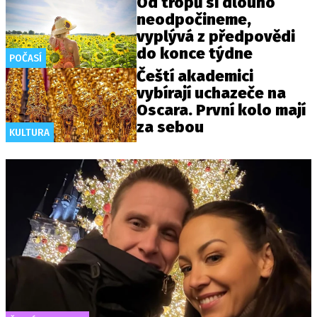
Od tropů si dlouho
neodpočineme,
vyplývá z předpovědi
do konce týdne
POČASÍ
Čeští akademici
vybírají uchazeče na
Oscara. První kolo mají
za sebou
KULTURA