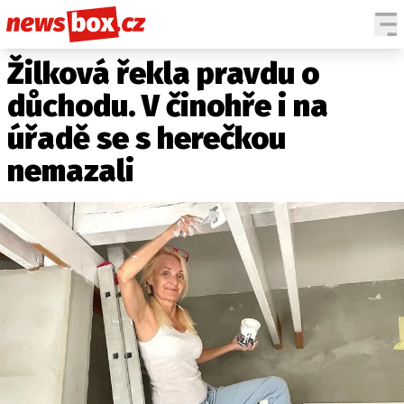
Žilková řekla pravdu o
DOMÁCÍ
ČESKÉ CELEBRITY
ZAHRANIČÍ
SVĚTOVÉ CELEBRITY
důchodu. V činohře i na
POČASÍ
úřadě se s herečkou
KRIMI
nemazali
EKONOMIKA
KULTURA
SPOLEČNOST
SPORT
SLEDUJTE NÁS NA
|
Máte příběh, fotku nebo video?