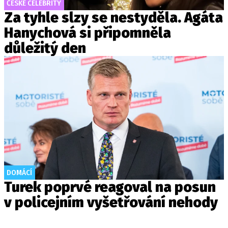
ČESKÉ CELEBRITY
Za tyhle slzy se nestyděla. Agáta
Hanychová si připomněla
důležitý den
DOMÁCÍ
Turek poprvé reagoval na posun
v policejním vyšetřování nehody