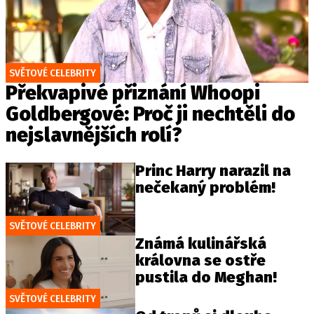
SVĚTOVÉ CELEBRITY
Překvapivé přiznání Whoopi
Goldbergové: Proč ji nechtěli do
nejslavnějších rolí?
Princ Harry narazil na
nečekaný problém!
SVĚTOVÉ CELEBRITY
Známá kulinářská
královna se ostře
pustila do Meghan!
SVĚTOVÉ CELEBRITY