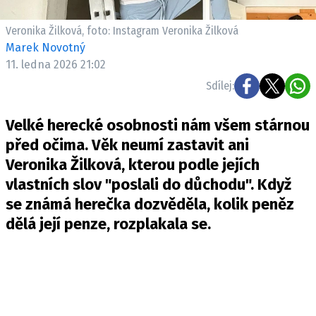
Pošlete e-mail na newsbox.cz
Veronika Žilková, foto: Instagram Veronika Žilková
Marek Novotný
ETICKÝ KODEX
11. ledna 2026 21:02
REDAKCE
Sdílej:
KONTAKT
VYDAVATEL
Velké herecké osobnosti nám všem stárnou
INZERCE
před očima. Věk neumí zastavit ani
OSOBNÍ ÚDAJE / COOKIES
Veronika Žilková, kterou podle jejích
vlastních slov "poslali do důchodu". Když
VOLNÁ MÍSTA
se známá herečka dozvěděla, kolik peněz
dělá její penze, rozplakala se.
Provozovatelem serveru newsbox.cz je
INCORP MEDIA GROUP s.r.o., IČ: 118 23 054