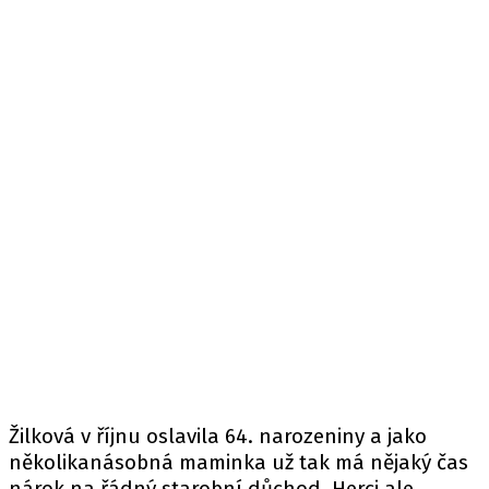
Žilková v říjnu oslavila 64. narozeniny a jako
několikanásobná maminka už tak má nějaký čas
nárok na řádný starobní důchod. Herci ale