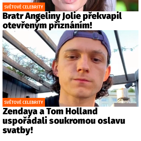
SVĚTOVÉ CELEBRITY
Bratr Angeliny Jolie překvapil
otevřeným přiznáním!
SVĚTOVÉ CELEBRITY
Zendaya a Tom Holland
uspořádali soukromou oslavu
svatby!