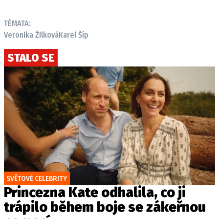
TÉMATA:
Veronika Žilková
Karel Šíp
STALO SE
SVĚTOVÉ CELEBRITY
Princezna Kate odhalila, co ji
trápilo během boje se zákeřnou