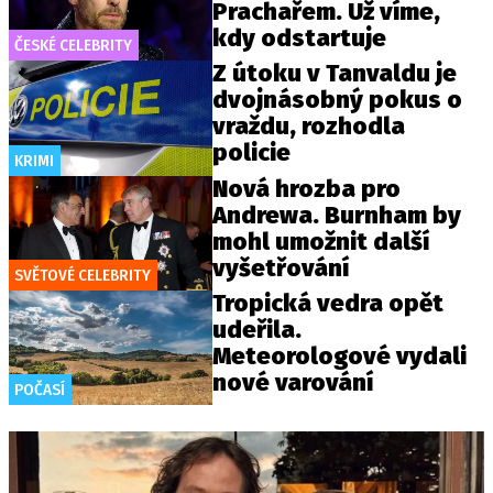
Prachařem. Už víme,
kdy odstartuje
ČESKÉ CELEBRITY
Z útoku v Tanvaldu je
dvojnásobný pokus o
vraždu, rozhodla
policie
KRIMI
Nová hrozba pro
Andrewa. Burnham by
mohl umožnit další
vyšetřování
SVĚTOVÉ CELEBRITY
Tropická vedra opět
udeřila.
Meteorologové vydali
nové varování
POČASÍ