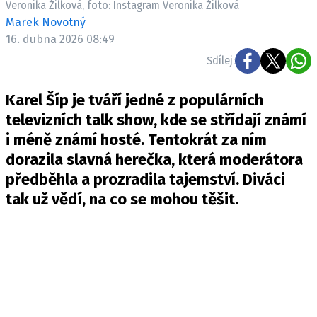
Veronika Žilková, foto: Instagram Veronika Žilková
Pošlete e-mail na newsbox.cz
Marek Novotný
16. dubna 2026 08:49
ETICKÝ KODEX
Sdílej:
REDAKCE
Karel Šíp je tváří jedné z populárních
KONTAKT
televizních talk show, kde se střídají známí
VYDAVATEL
i méně známí hosté. Tentokrát za ním
INZERCE
dorazila slavná herečka, která moderátora
OSOBNÍ ÚDAJE / COOKIES
předběhla a prozradila tajemství. Diváci
VOLNÁ MÍSTA
tak už vědí, na co se mohou těšit.
Provozovatelem serveru newsbox.cz je
INCORP MEDIA GROUP s.r.o., IČ: 118 23 054