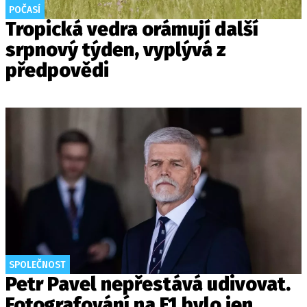
POČASÍ
Tropická vedra orámují další
srpnový týden, vyplývá z
předpovědi
SPOLEČNOST
Petr Pavel nepřestává udivovat.
Fotografování na F1 bylo jen