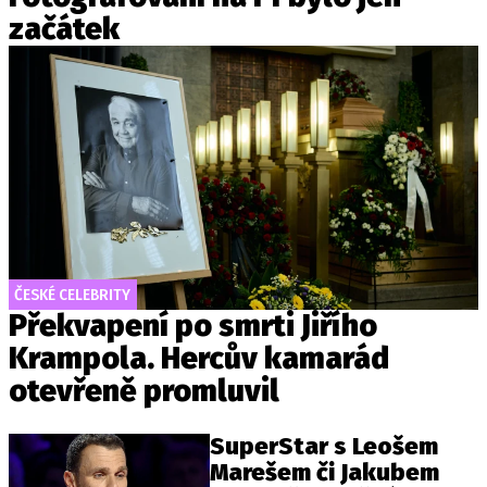
začátek
ČESKÉ CELEBRITY
Překvapení po smrti Jiřího
Krampola. Hercův kamarád
otevřeně promluvil
SuperStar s Leošem
Marešem či Jakubem