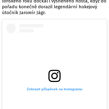
loňského roku dočkal i vysněného hosta, když do
pořadu konečně dorazil legendární hokejový
útočník Jaromír Jágr.
Zobrazit příspěvek na Instagramu