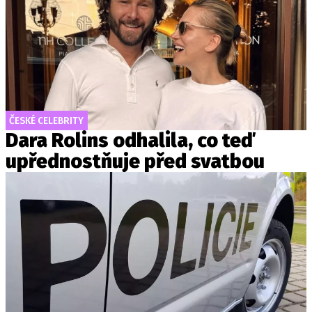
ČESKÉ CELEBRITY
Dara Rolins odhalila, co teď
upřednostňuje před svatbou