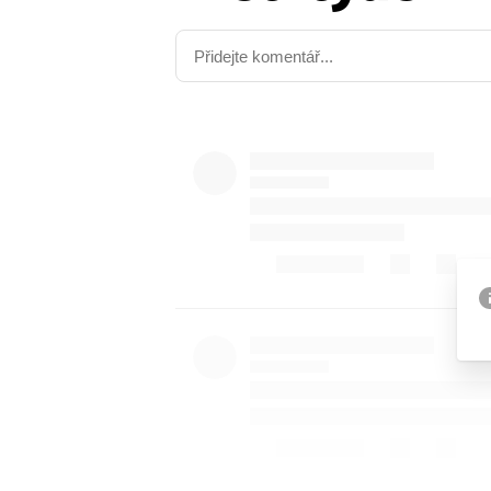
Provozovatelem serveru ne
Zaznamenali jste udál