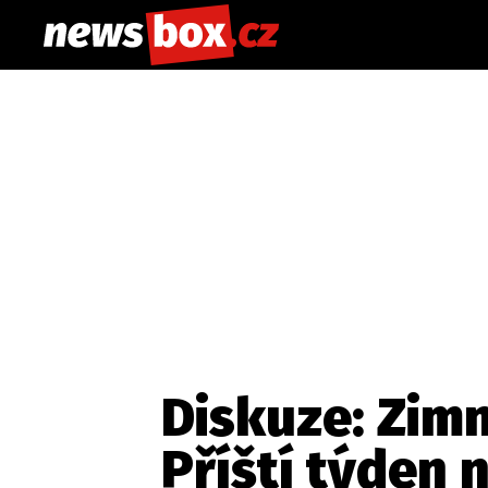
Diskuze: Zimn
Příští týden 
Etický kodex
Redakce
Kon