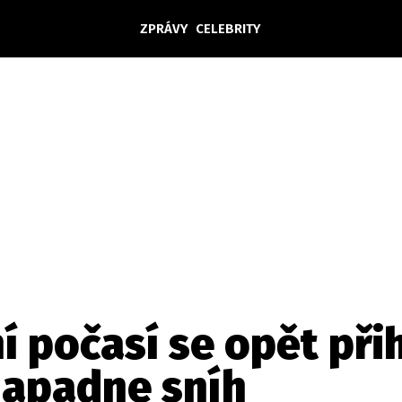
ZPRÁVY
CELEBRITY
Domácí
České celebrity
Zahraničí
Světové celebrity
Počasí
Krimi
Ekonomika
Kultura
Společnost
Sport
í počasí se opět přih
napadne sníh
takt
Vydavatel
Inzerce
Osobní údaje / Cookies
Volná míst