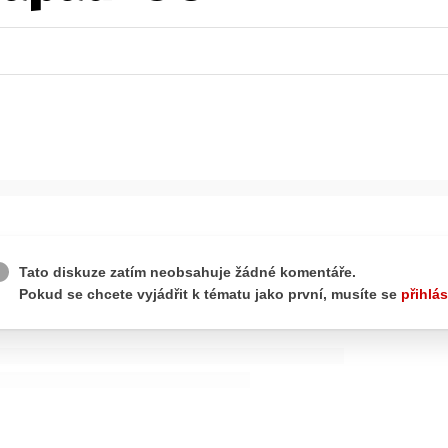
wsbox.cz je INCORP MEDIA GROUP s.r.o., IČ: 118 23 054
ost? Máte pro nás důležitou zprávu, příb
Pošlete nám mail na:
redakce@newsbox.cz
Nejlepší z vás odměníme