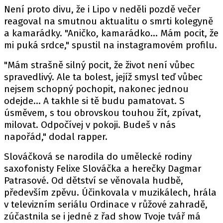
Není proto divu, že i Lipo v neděli pozdě večer
reagoval na smutnou aktualitu o smrti kolegyně
a kamarádky. "Aničko, kamarádko… Mám pocit, že
mi puká srdce," spustil na instagramovém profilu.
"Mám strašně silný pocit, že život není vůbec
spravedlivý. Ale ta bolest, jejíž smysl teď vůbec
nejsem schopný pochopit, nakonec jednou
odejde… A takhle si tě budu pamatovat. S
úsměvem, s tou obrovskou touhou žít, zpívat,
milovat. Odpočívej v pokoji. Budeš v nás
napořád," dodal rapper.
Slováčková se narodila do umělecké rodiny
saxofonisty Felixe Slováčka a herečky Dagmar
Patrasové. Od dětství se věnovala hudbě,
především zpěvu. Účinkovala v muzikálech, hrála
v televizním seriálu Ordinace v růžové zahradě,
zúčastnila se i jedné z řad show Tvoje tvář má