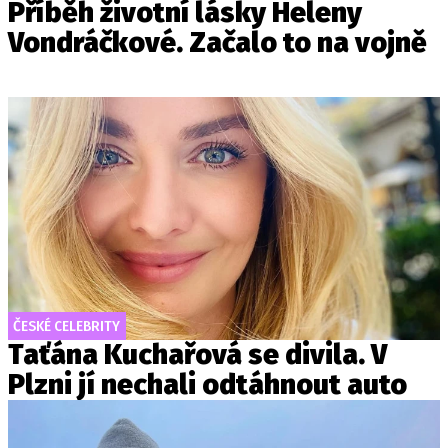
Příběh životní lásky Heleny
Vondráčkové. Začalo to na vojně
ČESKÉ CELEBRITY
Taťána Kuchařová se divila. V
Plzni jí nechali odtáhnout auto