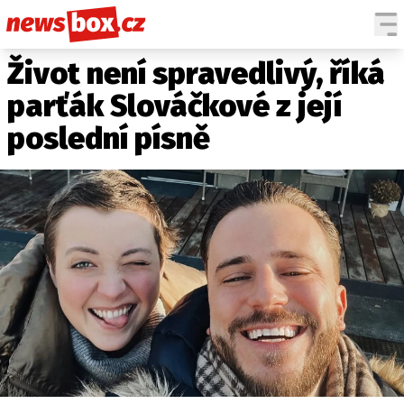
Život není spravedlivý, říká
DOMÁCÍ
ČESKÉ CELEBRITY
ZAHRANIČÍ
SVĚTOVÉ CELEBRITY
parťák Slováčkové z její
POČASÍ
poslední písně
KRIMI
EKONOMIKA
KULTURA
SPOLEČNOST
SPORT
SLEDUJTE NÁS NA
|
Máte příběh, fotku nebo video?