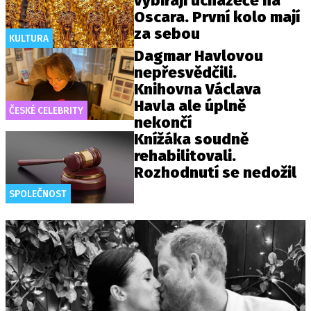
vybírají uchazeče na
Oscara. První kolo mají
za sebou
KULTURA
Dagmar Havlovou
nepřesvědčili.
Knihovna Václava
Havla ale úplně
ČESKÉ CELEBRITY
nekončí
Knížáka soudně
rehabilitovali.
Rozhodnutí se nedožil
SPOLEČNOST