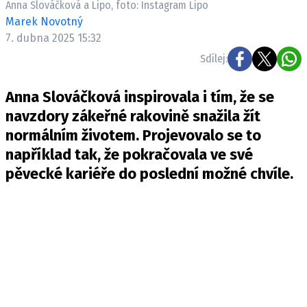
Anna Slováčková a Lipo, foto: Instagram Lipo
Pošlete e-mail na newsbox.cz
Marek Novotný
7. dubna 2025 15:32
ETICKÝ KODEX
Sdílej:
REDAKCE
Anna Slováčková inspirovala i tím, že se
KONTAKT
navzdory zákeřné rakovině snažila žít
VYDAVATEL
normálním životem. Projevovalo se to
INZERCE
například tak, že pokračovala ve své
OSOBNÍ ÚDAJE / COOKIES
pěvecké kariéře do poslední možné chvíle.
VOLNÁ MÍSTA
Provozovatelem serveru newsbox.cz je
INCORP MEDIA GROUP s.r.o., IČ: 118 23 054