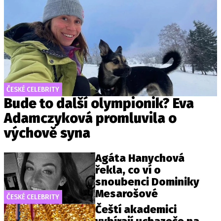
ČESKÉ CELEBRITY
Bude to další olympionik? Eva
Adamczyková promluvila o
výchově syna
Agáta Hanychová
řekla, co ví o
snoubenci Dominiky
Mesarošové
ČESKÉ CELEBRITY
Čeští akademici