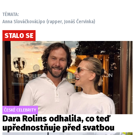
TÉMATA:
Anna Slováčková
Lipo (rapper, Jonáš Červinka)
STALO SE
ČESKÉ CELEBRITY
Dara Rolins odhalila, co teď
upřednostňuje před svatbou