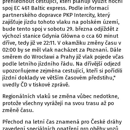
přehlédnout cestující, kteří plánují využít noční
spoj EC 461 Baltic express. Podle informací
partnerského dopravce PKP Intercity, který
zajišťuje jízdu tohoto vlaku na polském území,
bude tento spoj v sobotu 29. března odjíždět z
výchozí stanice Gdynia Główna o cca 60 minut
dříve, tedy již ve 22:11. V okamžiku změny času v
02:00 by se měl vlak nacházet za Poznaní. Dále
směrem do Wrocławi a Prahy již vlak pojede včas
podle letního jízdního řádu. Na dřívější odjezd
upozorňujeme zejména cestující, kteří si pořídili
jízdní doklady ve větším časovém předstihu,"
uvedly ČD v tiskové zprávě.
Regionálních vlaků se změna vůbec nedotkne,
protože všechny vyrážejí na svou trasu až po
změně času.
Přechod na letní čas znamená pro České dráhy
zavedení speciálních opatření pro oběhy vozů,