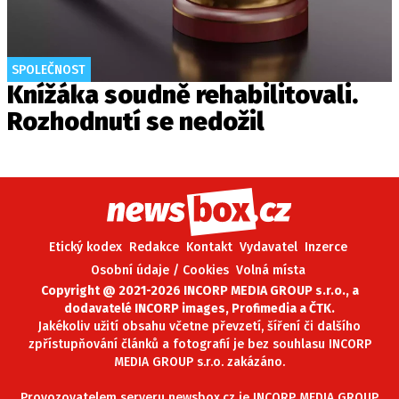
SPOLEČNOST
Knížáka soudně rehabilitovali.
Rozhodnutí se nedožil
Etický kodex
Redakce
Kontakt
Vydavatel
Inzerce
Osobní údaje / Cookies
Volná místa
Copyright @ 2021-2026 INCORP MEDIA GROUP s.r.o., a
dodavatelé INCORP images, Profimedia a ČTK.
Jakékoliv užití obsahu včetne převzetí, šíření či dalšího
zpřístupňování článků a fotografií je bez souhlasu INCORP
MEDIA GROUP s.r.o. zakázáno.
Provozovatelem serveru newsbox.cz je INCORP MEDIA GROUP