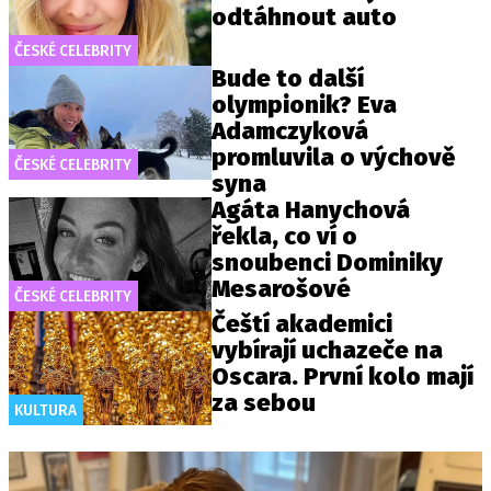
odtáhnout auto
ČESKÉ CELEBRITY
Bude to další
olympionik? Eva
Adamczyková
promluvila o výchově
ČESKÉ CELEBRITY
syna
Agáta Hanychová
řekla, co ví o
snoubenci Dominiky
Mesarošové
ČESKÉ CELEBRITY
Čeští akademici
vybírají uchazeče na
Oscara. První kolo mají
za sebou
KULTURA