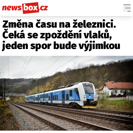
Změna času na železnici.
DOMÁCÍ
ČESKÉ CELEBRITY
ZAHRANIČÍ
SVĚTOVÉ CELEBRITY
Čeká se zpoždění vlaků,
POČASÍ
jeden spor bude výjimkou
KRIMI
EKONOMIKA
KULTURA
SPOLEČNOST
SPORT
SLEDUJTE NÁS NA
|
Máte příběh, fotku nebo video?