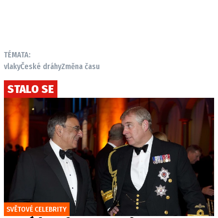
TÉMATA:
vlaky
České dráhy
Změna času
STALO SE
SVĚTOVÉ CELEBRITY