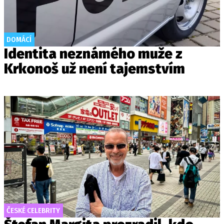
DOMÁCÍ
Identita neznámého muže z
Krkonoš už není tajemstvím
ČESKÉ CELEBRITY