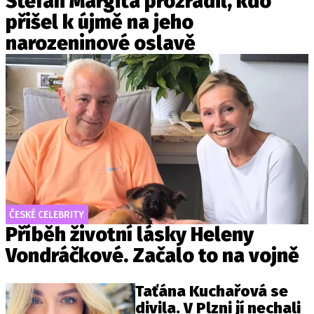
Štefan Margita prozradil, kdo
přišel k újmě na jeho
narozeninové oslavě
ČESKÉ CELEBRITY
Příběh životní lásky Heleny
Vondráčkové. Začalo to na vojně
Taťána Kuchařová se
divila. V Plzni jí nechali