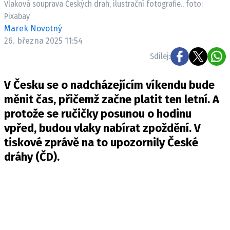
Vlaková souprava Českých drah, ilustrační fotografie., foto:
Pošlete e-mail na newsbox.cz
Pixabay
Marek Novotný
ETICKÝ KODEX
26. března 2025 11:54
REDAKCE
Sdílej:
KONTAKT
V Česku se o nadcházejícím víkendu bude
VYDAVATEL
měnit čas, přičemž začne platit ten letní. A
INZERCE
protože se ručičky posunou o hodinu
OSOBNÍ ÚDAJE / COOKIES
vpřed, budou vlaky nabírat zpoždění. V
VOLNÁ MÍSTA
tiskové zprávě na to upozornily České
dráhy (ČD).
Provozovatelem serveru newsbox.cz je
INCORP MEDIA GROUP s.r.o., IČ: 118 23 054