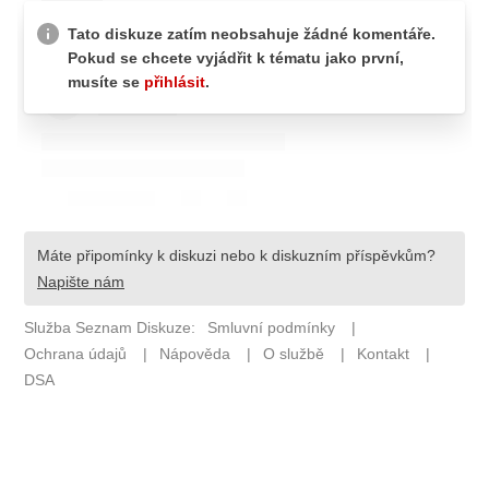
Pošlete e-mail na newsbox.cz
ETICKÝ KODEX
REDAKCE
KONTAKT
VYDAVATEL
INZERCE
OSOBNÍ ÚDAJE / COOKIES
VOLNÁ MÍSTA
Provozovatelem serveru newsbox.cz je
INCORP MEDIA GROUP s.r.o., IČ: 118 23 054