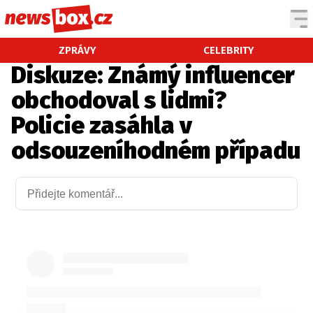
DOMÁCÍ
ČESKÉ CELEBRITY
ZPRÁVY
CELEBRITY
Diskuze: Známý influencer
ZAHRANIČÍ
SVĚTOVÉ CELEBRITY
obchodoval s lidmi?
POČASÍ
Policie zasáhla v
KRIMI
odsouzeníhodném případu
EKONOMIKA
KULTURA
SPOLEČNOST
SPORT
SLEDUJTE NÁS NA
|
Máte příběh, fotku nebo video?