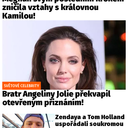
zničila vztahy s královnou
Kamilou!
SVĚTOVÉ CELEBRITY
Bratr Angeliny Jolie překvapil
otevřeným přiznáním!
Zendaya a Tom Holland
uspořádali soukromou