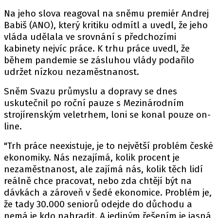
Na jeho slova reagoval na sněmu premiér Andrej
Babiš (ANO), který kritiku odmítl a uvedl, že jeho
vláda udělala ve srovnání s předchozími
kabinety nejvíc práce. K trhu práce uvedl, že
během pandemie se zásluhou vlády podařilo
udržet nízkou nezaměstnanost.
Sněm Svazu průmyslu a dopravy se dnes
uskutečnil po roční pauze s Mezinárodním
strojírenským veletrhem, loni se konal pouze on-
line.
"Trh práce neexistuje, je to největší problém české
ekonomiky. Nás nezajímá, kolik procent je
nezaměstnanost, ale zajímá nás, kolik těch lidí
reálně chce pracovat, nebo zda chtějí být na
dávkách a zároveň v šedé ekonomice. Problém je,
že tady 30.000 seniorů odejde do důchodu a
nemá je kdo nahradit. A jediným řešením je jasná