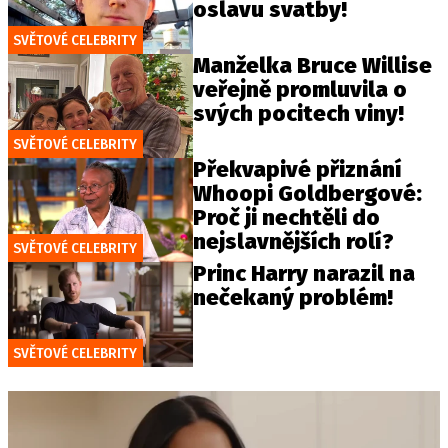
oslavu svatby!
SVĚTOVÉ CELEBRITY
Manželka Bruce Willise
veřejně promluvila o
svých pocitech viny!
SVĚTOVÉ CELEBRITY
Překvapivé přiznání
Whoopi Goldbergové:
Proč ji nechtěli do
nejslavnějších rolí?
SVĚTOVÉ CELEBRITY
Princ Harry narazil na
nečekaný problém!
SVĚTOVÉ CELEBRITY