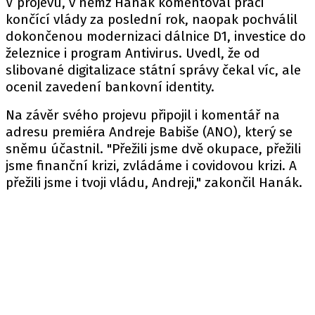
V projevu, v němž Hanák komentoval práci
končící vlády za poslední rok, naopak pochválil
dokončenou modernizaci dálnice D1, investice do
železnice i program Antivirus. Uvedl, že od
slibované digitalizace státní správy čekal víc, ale
ocenil zavedení bankovní identity.
Na závěr svého projevu připojil i komentář na
adresu premiéra Andreje Babiše (ANO), který se
sněmu účastnil. "Přežili jsme dvě okupace, přežili
jsme finanční krizi, zvládáme i covidovou krizi. A
přežili jsme i tvoji vládu, Andreji," zakončil Hanák.