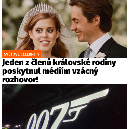
SVĚTOVÉ CELEBRITY
Jeden z členů královské rodiny
poskytnul médiím vzácný
rozhovor!