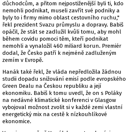
důchodcům, a přitom nejpostiženější byli ti, kdo
nemohli podnikat, museli zavřít své podniky a
byly to i firmy mimo oblast cestovního ruchu,"
řekl prezident Svazu průmyslu a dopravy. Babiš
opáčil, že stát se zadlužil kvůli tomu, aby mohl
během covidu pomoci těm, kteří podnikat
nemohli a vynaložil 460 miliard korun. Premiér
dodal, že Česko patří k nejméně zadluženým
zemím v Evropě.
Hanák také řekl, že vláda nepředložila žádnou
studii dopadu snižování emisí podle evropského
Green Dealu na Českou republiku a její
ekonomiku. Babiš k tomu uvedl, že on s Poláky
na nedávné klimatické konferenci v Glasgow
vybojoval možnost zvolit si v každé zemi vlastní
energetický mix na cestě k nízkouhlíkové
ekonomice.