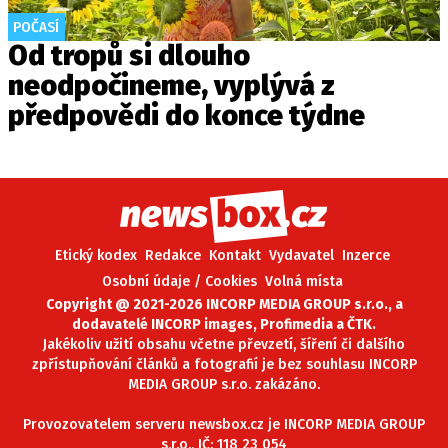
POČASÍ
Od tropů si dlouho
neodpočineme, vyplývá z
předpovědi do konce týdne
Etický kodex
Redakce
Kontakt
Vydavatel
Inzerce
Osobní údaje / Cookies
Volná místa
Copyright @ 2021-2026 INCORP MEDIA GROUP s.r.o., a
dodavatelé INCORP images, Profimedia a ČTK.
Jakékoliv užití obsahu včetne převzetí, šíření či dalšího
zpřístupňování článků a fotografií je bez souhlasu INCORP
MEDIA GROUP s.r.o. zakázáno.
Provozovatelem serveru newsbox.cz je INCORP MEDIA GROUP
s.r.o., IČ: 118 23 054