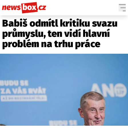
Babiš odmítl kritiku svazu
DOMÁCÍ
ČESKÉ CELEBRITY
ZAHRANIČÍ
SVĚTOVÉ CELEBRITY
průmyslu, ten vidí hlavní
POČASÍ
problém na trhu práce
KRIMI
EKONOMIKA
KULTURA
SPOLEČNOST
SPORT
SLEDUJTE NÁS NA
|
Máte příběh, fotku nebo video?