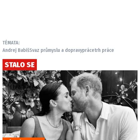
TÉMATA:
Andrej Babiš
Svaz průmyslu a dopravy
práce
trh práce
STALO SE