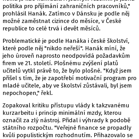
politika pro přijímání zahraničních pracovníků,"
prohlásil Hanák. Zatímco v Dánsku je podle něj
možné zaměstnat cizince do měsíce, v České
republice to celé trvá i devět měsíců.
Problematické je podle Hanáka i české školství,
které podle něj "nikdo neřeší". Hanák míní, že
jeho úroveň naprosto neodpovídá požadavkům
firem ve 21. století. Plošnému zvýšení platů
učitelů vytkl právě to, že bylo plošné. "Když jsem
přišel s tím, že je zapotřebí motivační program pro
mladé učitele, aby ve školství zůstávali, byl jsem
nepochopen," řekl.
Zopakoval kritiku přístupu vlády k takzvanému
kurzarbeitu i princip minimální mzdy, kterou
označil za zlý nástroj. Přidal i výhrady k podobě
státního rozpočtu. "Veřejné finance se propadly
kvůli populistickým rozhodnutím. Přihazovalo se