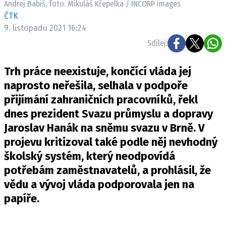
Andrej Babiš, foto: Mikuláš Křepelka / INCORP images
Pošlete e-mail na newsbox.cz
ČTK
9. listopadu 2021 16:24
ETICKÝ KODEX
Sdílej:
REDAKCE
Trh práce neexistuje, končící vláda jej
KONTAKT
naprosto neřešila, selhala v podpoře
VYDAVATEL
přijímání zahraničních pracovníků, řekl
INZERCE
dnes prezident Svazu průmyslu a dopravy
OSOBNÍ ÚDAJE / COOKIES
Jaroslav Hanák na sněmu svazu v Brně. V
VOLNÁ MÍSTA
projevu kritizoval také podle něj nevhodný
školský systém, který neodpovídá
potřebám zaměstnavatelů, a prohlásil, že
vědu a vývoj vláda podporovala jen na
Provozovatelem serveru newsbox.cz je
papíře.
INCORP MEDIA GROUP s.r.o., IČ: 118 23 054