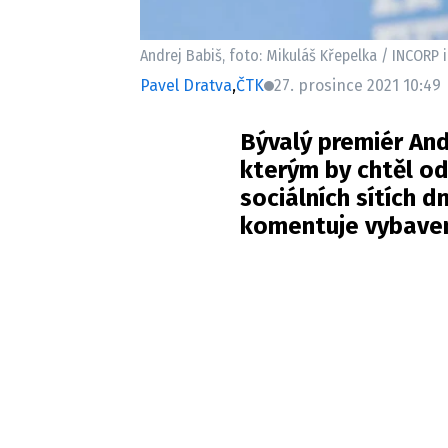
Andrej Babiš, foto: Mikuláš Křepelka / INCORP
Pavel Dratva
,
ČTK
27. prosince 2021 10:49
Bývalý premiér And
kterým by chtěl od
sociálních sítích d
komentuje vybaven