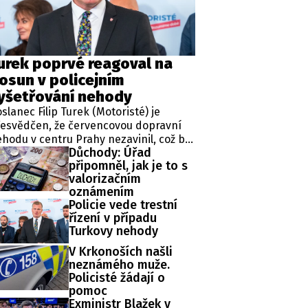
ěh, fotografie, videa?
urek poprvé reagoval na
osun v policejním
yšetřování nehody
slanec Filip Turek (Motoristé) je
esvědčen, že červencovou dopravní
hodu v centru Prahy nezavinil, což by
Důchody: Úřad
dle jeho slov mělo prokázat i
připomněl, jak je to s
obíhající vyšetřování. Policie v
valorizačním
ípadu zahájila trestní řízení a zároveň
oznámením
řídila znalecké zkoumání. Nikdo
Policie vede trestní
tím nebyl obviněn.
řízení v případu
Turkovy nehody
V Krkonoších našli
neznámého muže.
Policisté žádají o
pomoc
Exministr Blažek v