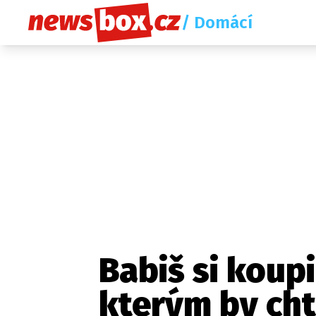
/ Domácí
Babiš si koupi
kterým by cht
Etický kodex
Redakce
Kon