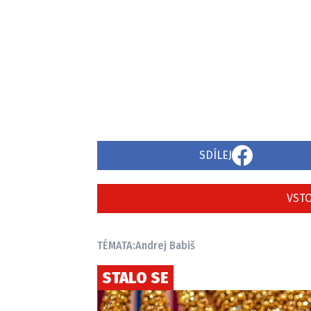
SDÍLEJ
VSTO
TÉMATA:
Andrej Babiš
STALO SE