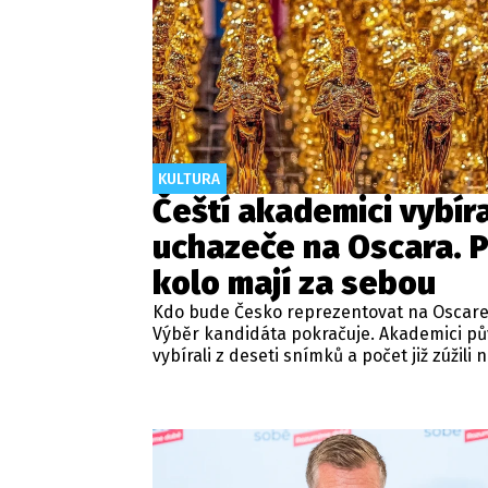
KULTURA
Čeští akademici vybíra
uchazeče na Oscara. P
kolo mají za sebou
Kdo bude Česko reprezentovat na Oscar
Výběr kandidáta pokračuje. Akademici p
vybírali z deseti snímků a počet již zúžili 
polovinu. Informovala o tom Česká filmov
televizní akademie.