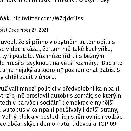
tňák! pic.twitter.com/WZcjdo1lss
is) December 27, 2021
 uvedl, že si přímo v obytném automobilu si
ve videu ukázal, že tam má také kuchyňku,
tyři postele. Vůz může řídit i s běžným
e musí si zvyknout na větší rozměry. "Budu to
du na nějaký autodrom," poznamenal Babiš. S
y chtěl začít v únoru.
užívají mnozí politici v předvolební kampani.
osti zřejmě proslavil autobus Zemák, se kterým
 letech v barvách sociální demokracie nynější
 Autobus v kampani používaly i další strany,
či Volný blok a v posledních sněmovních volbách
ice občanských demokratů, lidovců a TOP 09