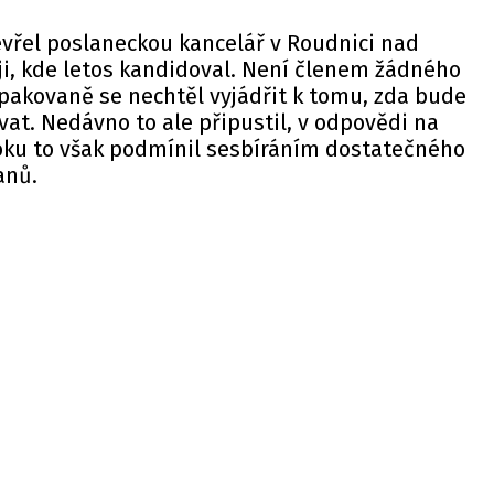
evřel poslaneckou kancelář v Roudnici nad
i, kde letos kandidoval. Není členem žádného
akovaně se nechtěl vyjádřit k tomu, zda bude
at. Nedávno to ale připustil, v odpovědi na
ku to však podmínil sesbíráním dostatečného
anů.