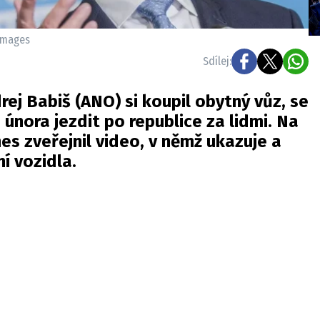
 images
Sdílej:
rej Babiš (ANO) si koupil obytný vůz, se
 února jezdit po republice za lidmi. Na
nes zveřejnil video, v němž ukazuje a
í vozidla.