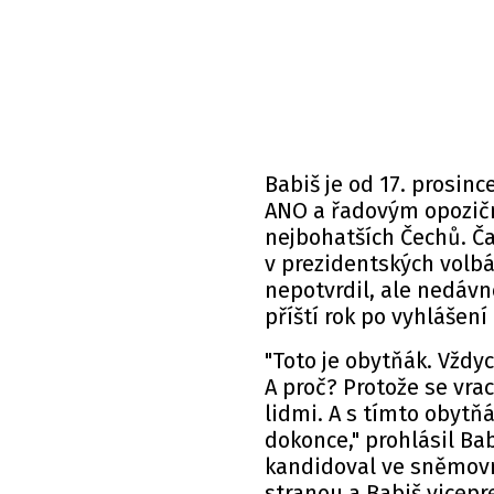
Babiš je od 17. prosin
ANO a řadovým opozič
nejbohatších Čechů. Č
v prezidentských volb
nepotvrdil, ale nedávn
příští rok po vyhlášení
"Toto je obytňák. Vždy
A proč? Protože se vra
lidmi. A s tímto obytň
dokonce," prohlásil Ba
kandidoval ve sněmovní
stranou a Babiš vicepr