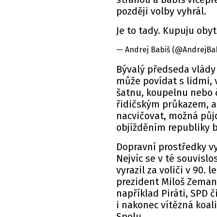
později volby vyhrál.
Je to tady. Kupuju oby
— Andrej Babiš (@AndrejBab
Bývalý předseda vlády
může povídat s lidmi, 
šatnu, koupelnu nebo č
řidičským průkazem, al
nacvičovat, možná půj
objížděním republiky b
Dopravní prostředky vy
Nejvíc se v té souvisl
vyrazil za voliči v 90.
prezident Miloš Zeman.
například Piráti, SPD 
i nakonec vítězná koal
Spolu.