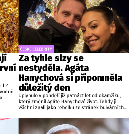
ČESKÉ CELEBRITY
jí
Za tyhle slzy se
rvní
nestyděla. Agáta
Hanychová si připomněla
důležitý den
ech?
ůvodně
Uplynulo v pondělí již patnáct let od okamžiku,
na
který změnil Agátě Hanychové život. Tehdy ji
á a
všichni znali jako rebelku ze stránek bulvárních
médií. Jenže v létě 2011 se začal psát docela jiný
životní příběh.