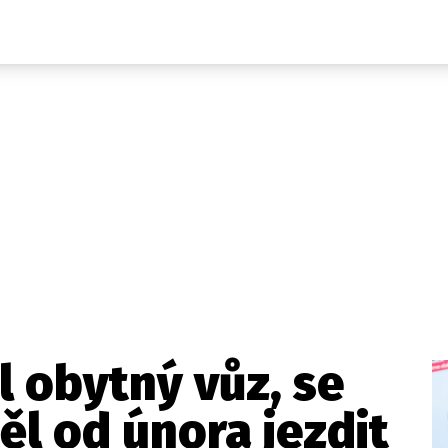
Domácí
České celebrity
Zahraničí
Světové celebrity
Počasí
Krimi
Ekonomika
Kultura
Společnost
Sport
l obytný vůz, se
ěl od února jezdit
takt
Vydavatel
Inzerce
Osobní údaje / Cookies
Volná míst