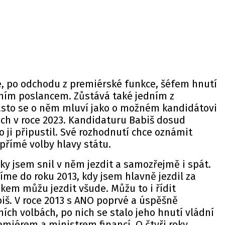
ce, po odchodu z premiérské funkce, šéfem hnutí
ním poslancem. Zůstává také jedním z
asto se o něm mluví jako o možném kandidátovi
ách v roce 2023. Kandidaturu Babiš dosud
o ji připustil. Své rozhodnutí chce oznámit
 přímé volby hlavy státu.
cky jsem snil v něm jezdit a samozřejmě i spát.
címe do roku 2013, kdy jsem hlavně jezdil za
ákem můžu jezdit všude. Můžu to i řídit
biš. V roce 2013 s ANO poprvé a úspěšně
ch volbách, po nich se stalo jeho hnutí vládní
emiérem a ministrem financí. O čtyři roky