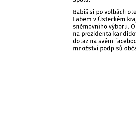
Babiš si po volbách ot
Labem v Ústeckém kraj
sněmovního výboru. Op
na prezidenta kandidov
dotaz na svém faceboo
množství podpisů obč