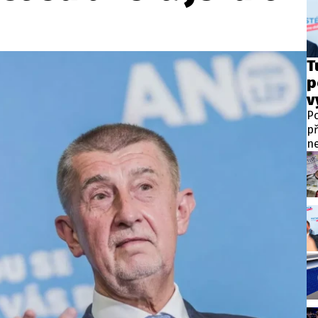
wsbox.cz je INCORP MEDIA GROUP s.r.o., IČ: 118 23 054
ost? Máte pro nás důležitou zprávu, příb
T
p
Pošlete nám mail na:
redakce@newsbox.cz
v
Nejlepší z vás odměníme
Po
př
ne
po
pr
př
na
za