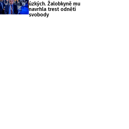
úzkých. Žalobkyně mu
navrhla trest odnětí
svobody