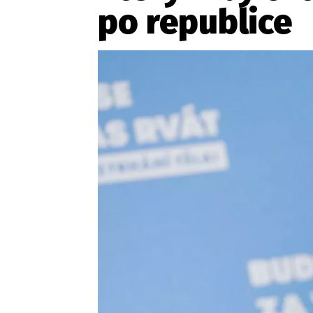
Provozovatelem serveru ne
po republice
Zaznamenali jste udál