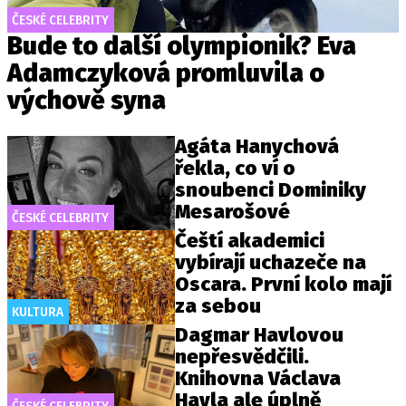
ČESKÉ CELEBRITY
Bude to další olympionik? Eva
Adamczyková promluvila o
výchově syna
Agáta Hanychová
řekla, co ví o
snoubenci Dominiky
Mesarošové
ČESKÉ CELEBRITY
Čeští akademici
vybírají uchazeče na
Oscara. První kolo mají
za sebou
KULTURA
Dagmar Havlovou
nepřesvědčili.
Knihovna Václava
Havla ale úplně