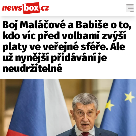
Boj Maláčové a Babiše o to,
DOMÁCÍ
ČESKÉ CELEBRITY
ZAHRANIČÍ
SVĚTOVÉ CELEBRITY
kdo víc před volbami zvýší
POČASÍ
platy ve veřejné sféře. Ale
KRIMI
už nynější přidávání je
EKONOMIKA
neudržitelné
KULTURA
SPOLEČNOST
SPORT
SLEDUJTE NÁS NA
|
Máte příběh, fotku nebo video?