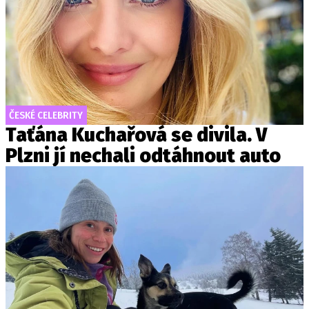
ČESKÉ CELEBRITY
Taťána Kuchařová se divila. V
Plzni jí nechali odtáhnout auto