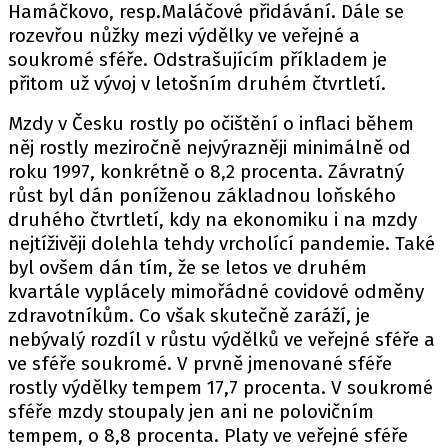
Hamáčkovo, resp.Maláčové přidávání. Dále se
rozevřou nůžky mezi výdělky ve veřejné a
soukromé sféře. Odstrašujícím příkladem je
přitom už vývoj v letošním druhém čtvrtletí.
Mzdy v Česku rostly po očištění o inflaci během
něj rostly meziročně nejvýrazněji minimálně od
roku 1997, konkrétně o 8,2 procenta. Závratný
růst byl dán poníženou základnou loňského
druhého čtvrtletí, kdy na ekonomiku i na mzdy
nejtíživěji dolehla tehdy vrcholící pandemie. Také
byl ovšem dán tím, že se letos ve druhém
kvartále vyplácely mimořádné covidové odměny
zdravotníkům. Co však skutečně zaráží, je
nebývalý rozdíl v růstu výdělků ve veřejné sféře a
ve sféře soukromé. V prvně jmenované sféře
rostly výdělky tempem 17,7 procenta. V soukromé
sféře mzdy stoupaly jen ani ne polovičním
tempem, o 8,8 procenta. Platy ve veřejné sféře