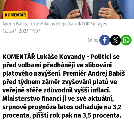
Pošlete e-mail na newsbox.cz
KOMENTÁŘ
ETICKÝ KODEX
Andrej Babiš, foto: Mikuláš Křepelka / INCORP images
12. září 2021 17:07
REDAKCE
Sdílej:
KONTAKT
VYDAVATEL
KOMENTÁŘ Lukáše Kovandy - Politici se
INZERCE
před volbami předhánějí ve slibování
OSOBNÍ ÚDAJE / COOKIES
platového navýšení. Premiér Andrej Babiš
VOLNÁ MÍSTA
před týdnem záměr zvyšování platů ve
veřejné sféře zdůvodnil vyšší inflací.
Ministerstvo financí ji ve své aktuální,
srpnové prognóze letos odhaduje na 3,2
Provozovatelem serveru newsbox.cz je
procenta, příští rok pak na 3,5 procenta.
INCORP MEDIA GROUP s.r.o., IČ: 118 23 054