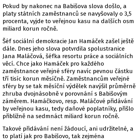
Pokud by nakonec na Babišova slova došlo, a
platy státních zaměstnanců se navyšovaly o 3,5
procenta, vyjde to veřejnou kasu na dalších osm
miliard korun ročně.
Šéf sociální demokracie Jan Hamáček zašel ještě
dále. Dnes jeho slova potvrdila spolustranice
Jana Maláčová, šéfka resortu práce a sociálních
věcí. Chce jako Hamáček pro každého
zaměstnance veřejné sféry navíc pevnou částku
tří tisíc korun měsíčně. Zaměstnancům veřejné
sféry by se tak měsíční výdělek navýšil průměrně
zhruba dvojnásobně v porovnání s Babišovým
záměrem. Hamáčkovo, resp. Maláčové přidávání
by veřejnou kasu, tedy daňové poplatníky, přišlo
přibližně na sedmnáct miliard korun ročně.
Takové přidávání není žádoucí, ani udržitelné, a
to platí jak pro Babišovo, tak zejména