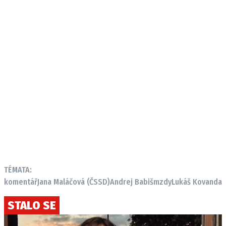
TÉMATA:
komentář
Jana Maláčová (ČSSD)
Andrej Babiš
mzdy
Lukáš Kovanda
STALO SE