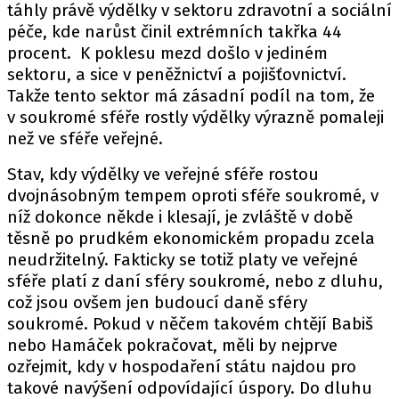
táhly právě výdělky v sektoru zdravotní a sociální
péče, kde narůst činil extrémních takřka 44
procent. K poklesu mezd došlo v jediném
sektoru, a sice v peněžnictví a pojišťovnictví.
Takže tento sektor má zásadní podíl na tom, že
v soukromé sféře rostly výdělky výrazně pomaleji
než ve sféře veřejné.
Stav, kdy výdělky ve veřejné sféře rostou
dvojnásobným tempem oproti sféře soukromé, v
níž dokonce někde i klesají, je zvláště v době
těsně po prudkém ekonomickém propadu zcela
neudržitelný. Fakticky se totiž platy ve veřejné
sféře platí z daní sféry soukromé, nebo z dluhu,
což jsou ovšem jen budoucí daně sféry
soukromé. Pokud v něčem takovém chtějí Babiš
nebo Hamáček pokračovat, měli by nejprve
ozřejmit, kdy v hospodaření státu najdou pro
takové navýšení odpovídající úspory. Do dluhu