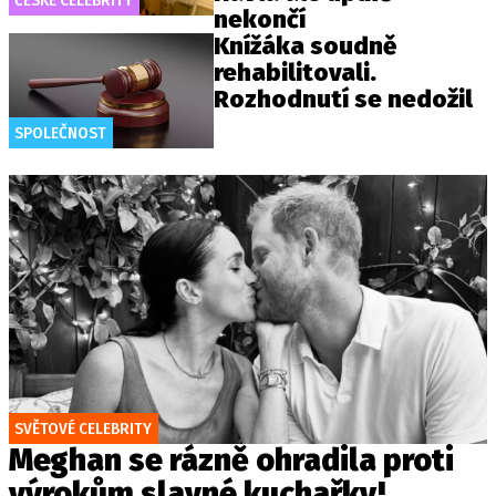
ČESKÉ CELEBRITY
nekončí
Knížáka soudně
rehabilitovali.
Rozhodnutí se nedožil
SPOLEČNOST
SVĚTOVÉ CELEBRITY
Meghan se rázně ohradila proti
výrokům slavné kuchařky!