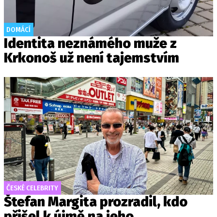
DOMÁCÍ
Identita neznámého muže z
Krkonoš už není tajemstvím
ČESKÉ CELEBRITY
Štefan Margita prozradil, kdo
přišel k újmě na jeho