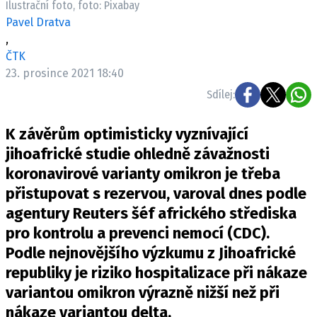
Ilustrační foto, foto: Pixabay
Pošlete e-mail na newsbox.cz
Pavel Dratva
,
ETICKÝ KODEX
ČTK
23. prosince 2021 18:40
REDAKCE
Sdílej:
KONTAKT
VYDAVATEL
K závěrům optimisticky vyznívající
INZERCE
jihoafrické studie ohledně závažnosti
OSOBNÍ ÚDAJE / COOKIES
koronavirové varianty omikron je třeba
VOLNÁ MÍSTA
přistupovat s rezervou, varoval dnes podle
agentury Reuters šéf afrického střediska
pro kontrolu a prevenci nemocí (CDC).
Podle nejnovějšího výzkumu z Jihoafrické
Provozovatelem serveru newsbox.cz je
republiky je riziko hospitalizace při nákaze
INCORP MEDIA GROUP s.r.o., IČ: 118 23 054
variantou omikron výrazně nižší než při
nákaze variantou delta.