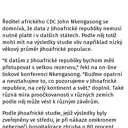
Ředitel afrického CDC John Nkengasong se
domnívá, že data z Jihoafrické republiky nemusí
nutně platit i v dalších státech. Podle něj totiž
mohl mít na výsledky studie vliv například nízký
věkový průměr jihoafrické populace.
"K datům z Jihoafrické republiky bychom měli
přistupovat s velkou rezervou," řekl na on-line
tiskové konferenci Nkengasong. "Buďme opatrní
a nevztahujme to, co pozorujeme v Jihoafrické
republice, na celý kontinent a svět," doplnil. Také
různá míra proočkovanosti v různých zemích
podle něj může vést k různým závěrům.
Podle jihoafrické studie, jejíž výsledky byly
zveřejněny ve středu, je při nákaze omikronem
nebezpečí hospitalizace zhruba o 80 procent