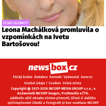
ČESKÉ CELEBRITY
Leona Machálková promluvila o
vzpomínkách na Ivetu
Bartošovou!
Etický kodex
Redakce
Kontakt
Vydavatel
Inzerce
Osobní údaje / Cookies
Volná místa
Copyright @ 2021-2026 INCORP MEDIA GROUP s.r.o., a
dodavatelé INCORP images, Profimedia a ČTK.
Jakékoliv užití obsahu včetne převzetí, šíření či dalšího
zpřístupňování článků a fotografií je bez souhlasu INCORP