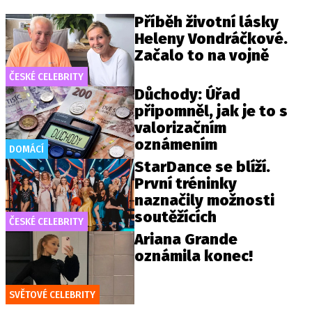
Příběh životní lásky
Heleny Vondráčkové.
Začalo to na vojně
ČESKÉ CELEBRITY
Důchody: Úřad
připomněl, jak je to s
valorizačním
oznámením
DOMÁCÍ
StarDance se blíží.
První tréninky
naznačily možnosti
soutěžících
ČESKÉ CELEBRITY
Ariana Grande
oznámila konec!
SVĚTOVÉ CELEBRITY