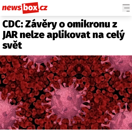
CDC: Závěry o omikronu z
DOMÁCÍ
ČESKÉ CELEBRITY
ZAHRANIČÍ
SVĚTOVÉ CELEBRITY
JAR nelze aplikovat na celý
POČASÍ
svět
KRIMI
EKONOMIKA
KULTURA
SPOLEČNOST
SPORT
SLEDUJTE NÁS NA
|
Máte příběh, fotku nebo video?