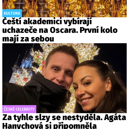
KULTURA
Čeští akademici vybírají
uchazeče na Oscara. První kolo
mají za sebou
ČESKÉ CELEBRITY
Za tyhle slzy se nestyděla. Agáta
Hanychová si připomněla