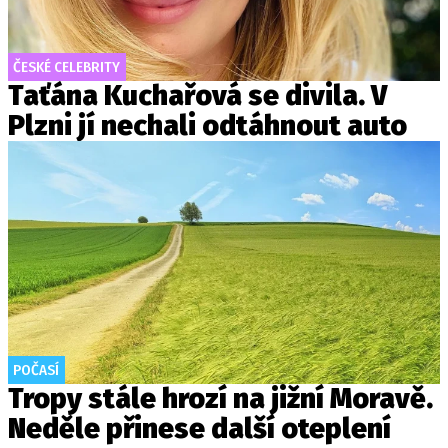
ČESKÉ CELEBRITY
Taťána Kuchařová se divila. V
Plzni jí nechali odtáhnout auto
POČASÍ
Tropy stále hrozí na jižní Moravě.
Neděle přinese další oteplení