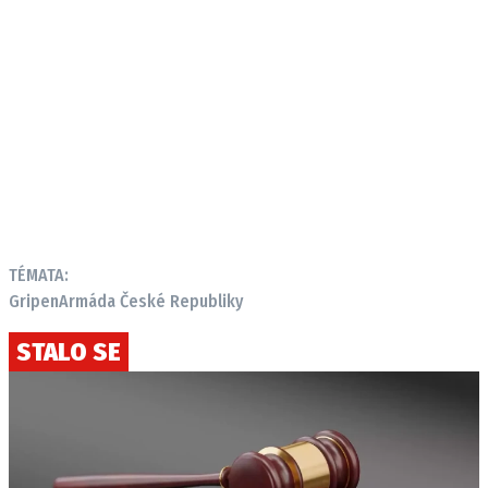
TÉMATA:
Gripen
Armáda České Republiky
STALO SE