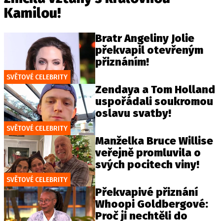
Kamilou!
Bratr Angeliny Jolie
překvapil otevřeným
přiznáním!
SVĚTOVÉ CELEBRITY
Zendaya a Tom Holland
uspořádali soukromou
oslavu svatby!
SVĚTOVÉ CELEBRITY
Manželka Bruce Willise
veřejně promluvila o
svých pocitech viny!
SVĚTOVÉ CELEBRITY
Překvapivé přiznání
Whoopi Goldbergové:
Proč ji nechtěli do