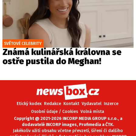
SVĚTOVÉ CELEBRITY
Známá kulinářská královna se
ostře pustila do Meghan!
Etický kodex
Redakce
Kontakt
Vydavatel
Inzerce
Osobní údaje / Cookies
Volná místa
Copyright @ 2021-2026 INCORP MEDIA GROUP s.r.o., a
dodavatelé INCORP images, Profimedia a ČTK.
Jakékoliv užití obsahu včetne převzetí, šíření či dalšího