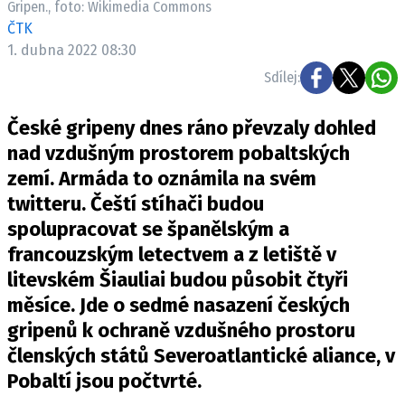
Gripen., foto: Wikimedia Commons
Pošlete e-mail na newsbox.cz
ČTK
1. dubna 2022 08:30
ETICKÝ KODEX
Sdílej:
REDAKCE
České gripeny dnes ráno převzaly dohled
KONTAKT
nad vzdušným prostorem pobaltských
VYDAVATEL
zemí. Armáda to oznámila na svém
INZERCE
twitteru. Čeští stíhači budou
OSOBNÍ ÚDAJE / COOKIES
spolupracovat se španělským a
VOLNÁ MÍSTA
francouzským letectvem a z letiště v
litevském Šiauliai budou působit čtyři
měsíce. Jde o sedmé nasazení českých
gripenů k ochraně vzdušného prostoru
Provozovatelem serveru newsbox.cz je
členských států Severoatlantické aliance, v
INCORP MEDIA GROUP s.r.o., IČ: 118 23 054
Pobaltí jsou počtvrté.