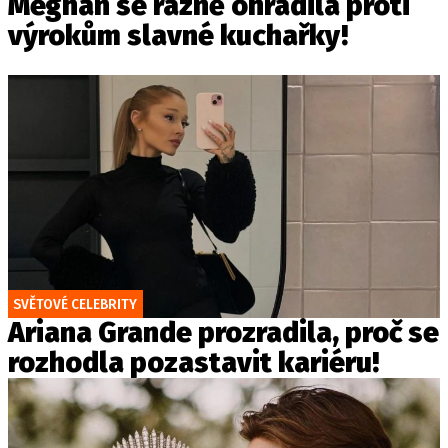
Meghan se rázně ohradila proti
výrokům slavné kuchařky!
SVĚTOVÉ CELEBRITY
Ariana Grande prozradila, proč se
rozhodla pozastavit kariéru!