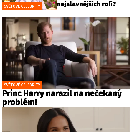
nejslavnějších rolí?
SVĚTOVÉ CELEBRITY
SVĚTOVÉ CELEBRITY
Princ Harry narazil na nečekaný
problém!