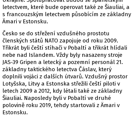
letectvem, které bude operovat také ze Šiauliai, a
s francouzským letectvem působícím ze základny
Ämari v Estonsku.
Česko se do střežení vzdušného prostotu
členských států NATO zapojuje od roku 2009.
Třikrát byli čeští stíhači v Pobaltí a třikrát hlídali
nebe nad Islandem. Vždy byly nasazeny stroje
JAS-39 Gripen a letecký a pozemní personál 21.
základny taktického letectva Čáslav, který
doplnili vojáci z dalších útvarů. Vzdušný prostor
Lotyšska, Litvy a Estonska střežili čeští piloti v
letech 2009 a 2012, kdy létali také ze základny
Šiauliai. Naposledy byli v Pobaltí ve druhé
polovině roku 2019, tehdy startovali z Ämari v
Estonsku.