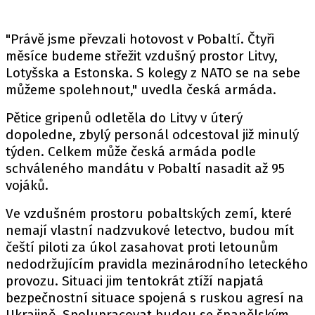
"Právě jsme převzali hotovost v Pobaltí. Čtyři
měsíce budeme střežit vzdušný prostor Litvy,
Lotyšska a Estonska. S kolegy z NATO se na sebe
můžeme spolehnout," uvedla česká armáda.
Pětice gripenů odletěla do Litvy v úterý
dopoledne, zbylý personál odcestoval již minulý
týden. Celkem může česká armáda podle
schváleného mandátu v Pobaltí nasadit až 95
vojáků.
Ve vzdušném prostoru pobaltských zemí, které
nemají vlastní nadzvukové letectvo, budou mít
čeští piloti za úkol zasahovat proti letounům
nedodržujícím pravidla mezinárodního leteckého
provozu. Situaci jim tentokrát ztíží napjatá
bezpečnostní situace spojená s ruskou agresí na
Ukrajině. Spolupracovat budou se španělským