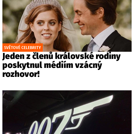
SVĚTOVÉ CELEBRITY
Jeden z členů královské rodiny
poskytnul médiím vzácný
rozhovor!