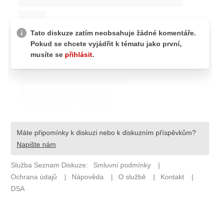
Pošlete e-mail na newsbox.cz
ETICKÝ KODEX
REDAKCE
KONTAKT
VYDAVATEL
INZERCE
OSOBNÍ ÚDAJE / COOKIES
VOLNÁ MÍSTA
Provozovatelem serveru newsbox.cz je
INCORP MEDIA GROUP s.r.o., IČ: 118 23 054