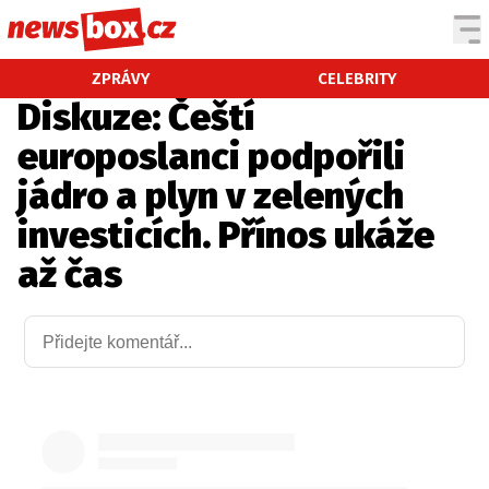
DOMÁCÍ
ČESKÉ CELEBRITY
ZPRÁVY
CELEBRITY
Diskuze: Čeští
ZAHRANIČÍ
SVĚTOVÉ CELEBRITY
europoslanci podpořili
POČASÍ
jádro a plyn v zelených
KRIMI
investicích. Přínos ukáže
EKONOMIKA
KULTURA
až čas
SPOLEČNOST
SPORT
SLEDUJTE NÁS NA
|
Máte příběh, fotku nebo video?