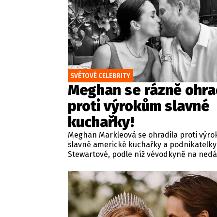
SVĚTOVÉ CELEBRITY
Meghan se rázně ohra
proti výrokům slavné
kuchařky!
Meghan Markleová se ohradila proti výr
slavné americké kuchařky a podnikatelk
Stewartové, podle níž vévodkyně na ned
večeři v Kalifornii detailně probírala své
červencové setkání s britským králem Kar
Zmíněná schůzka v sídle Highgrove Hous
proběhla ve Velké Británii za přísně tajn
podmínek a pod zámkem utajení.