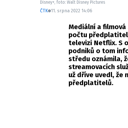
Disney+, foto: Walt Disney Pictures
ČTK
11. srpna 2022 14:06
Mediální a filmová
počtu předplatite
televizi Netflix. 
podniků o tom inf
středu oznámila, 
streamovacích služe
už dříve uvedl, že 
předplatitelů.