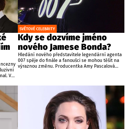
SVĚTOVÉ CELEBRITY
ké
Kdy se dozvíme jméno
iím
nového Jamese Bonda?
Hledání nového představitele legendární agenta
007 spěje do finále a fanoušci se mohou těšit na
rincezny
výraznou změnu. Producentka Amy Pascalová
luzivní
potvrdila, že jméno nového Jamese Bonda by
al. V
mělo být oficiálně oznámeno koncem tohoto
tyl a
roku.
íbené