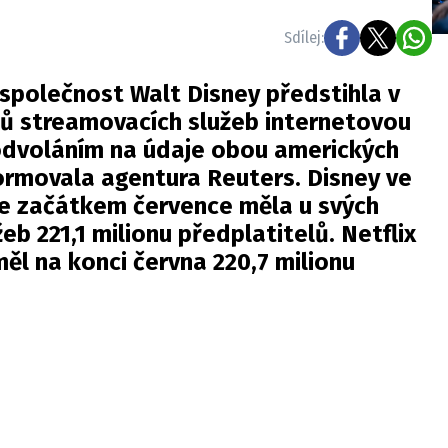
Sdílej:
 společnost Walt Disney předstihla v
lů streamovacích služeb internetovou
S odvoláním na údaje obou amerických
ormovala agentura Reuters. Disney ve
že začátkem července měla u svých
b 221,1 milionu předplatitelů. Netflix
měl na konci června 220,7 milionu