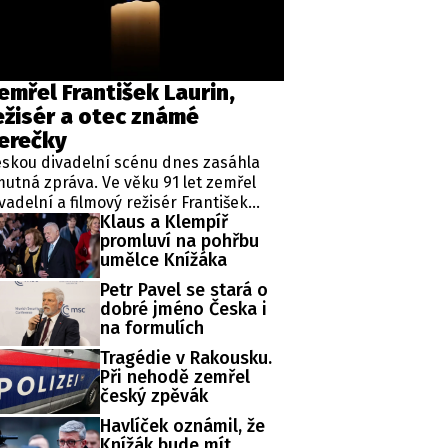
ěh, fotografie, videa?
emřel František Laurin,
ežisér a otec známé
erečky
skou divadelní scénu dnes zasáhla
utná zpráva. Ve věku 91 let zemřel
vadelní a filmový režisér František
Klaus a Klempíř
urin, někdejší ředitel pražského
promluví na pohřbu
vadla na Vinohradech a otec známé
umělce Knížáka
rečky Sabiny Laurinové.
Petr Pavel se stará o
dobré jméno Česka i
na formulích
Tragédie v Rakousku.
Při nehodě zemřel
český zpěvák
Havlíček oznámil, že
Knížák bude mít