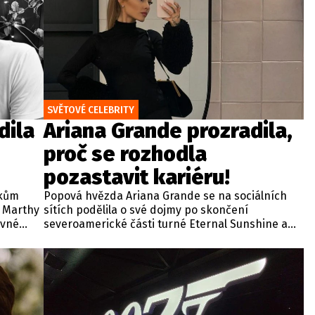
SVĚTOVÉ CELEBRITY
dila
Ariana Grande prozradila,
proč se rozhodla
pozastavit kariéru!
okům
Popová hvězda Ariana Grande se na sociálních
y Marthy
sítích podělila o své dojmy po skončení
ávné
severoamerické části turné Eternal Sunshine a
zároveň se vyjádřila ke svým nadcházejícím
lem III.
koncertům v britské metropoli. Zpěvačka své
e přitom
miliony fanoušků ujistila, že se na blížící se
ých
vystoupení v britské metropoli nesmírně těší a
nemůže se dočkat, až se se svými příznivci opět
setká.