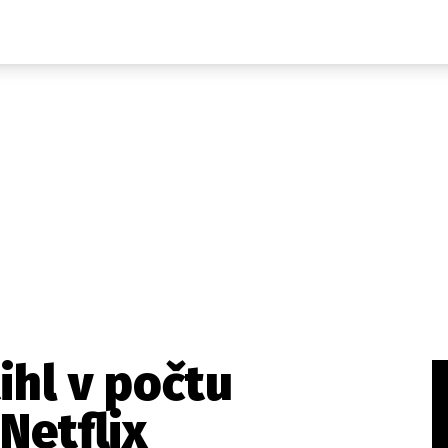
Domácí
České celebrity
Zahraničí
Světové celebrity
Počasí
Krimi
Ekonomika
Kultura
Společnost
Sport
ihl v počtu
Netflix
takt
Vydavatel
Inzerce
Osobní údaje / Cookies
Volná míst