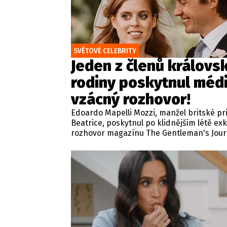
SVĚTOVÉ CELEBRITY
Jeden z členů královs
rodiny poskytnul méd
vzácný rozhovor!
Edoardo Mapelli Mozzi, manžel britské p
Beatrice, poskytnul po klidnějším létě exk
rozhovor magazínu The Gentleman's Journ
rámci tradiční relace zaměřené na život, s
osobní hodnoty odkryl své soukromí, obl
rituály i pohled na rodinný život.