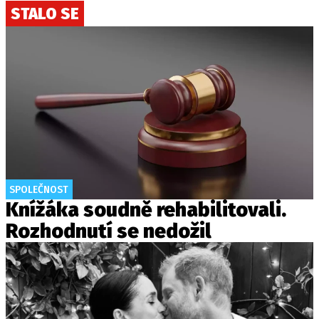
STALO SE
SPOLEČNOST
Knížáka soudně rehabilitovali.
Rozhodnutí se nedožil