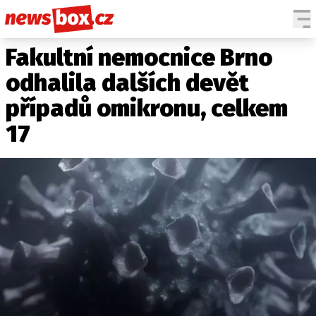
Fakultní nemocnice Brno
DOMÁCÍ
ČESKÉ CELEBRITY
ZAHRANIČÍ
SVĚTOVÉ CELEBRITY
odhalila dalších devět
POČASÍ
případů omikronu, celkem
KRIMI
17
EKONOMIKA
KULTURA
SPOLEČNOST
SPORT
SLEDUJTE NÁS NA
|
Máte příběh, fotku nebo video?