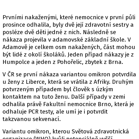
Prvními nakaženými, které nemocnice v první půli
prosince odhalila, byly dvě její zdravotní sestry a
posléze dvě děti jedné z nich. Následně se
nákaza projevila v adamovské základní škole. V
Adamově je celkem osm nakažených, část mohou
být lidé z okolí školáků. Jeden případ nákazy je z
Humpolce a jeden z Pohořelic, zbytek z Brna.
V ČR se první nákaza variantou omikron potvrdila
u ženy z Liberce, která se vrátila z Afriky. Druhým
potvrzeným případem byl člověk s úzkým
kontaktem na tuto ženu. Další případy v zemi
odhalila právě Fakultní nemocnice Brno, která je
odhaluje PCR testy, ale umí je i potvrdit
takzvanou sekvenací.
Variantu omikron, kterou Světová zdravotnická
organizace (WHO) kvůli potenciálně vyšší