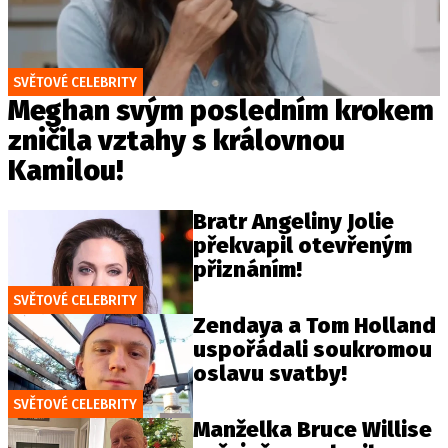
SVĚTOVÉ CELEBRITY
Meghan svým posledním krokem
zničila vztahy s královnou
Kamilou!
Bratr Angeliny Jolie
překvapil otevřeným
přiznáním!
SVĚTOVÉ CELEBRITY
Zendaya a Tom Holland
uspořádali soukromou
oslavu svatby!
SVĚTOVÉ CELEBRITY
Manželka Bruce Willise