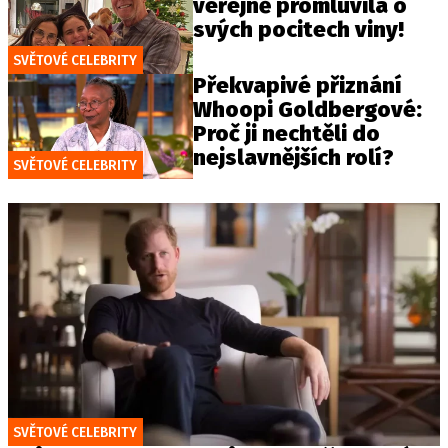
veřejně promluvila o
svých pocitech viny!
SVĚTOVÉ CELEBRITY
Překvapivé přiznání
Whoopi Goldbergové:
Proč ji nechtěli do
nejslavnějších rolí?
SVĚTOVÉ CELEBRITY
SVĚTOVÉ CELEBRITY