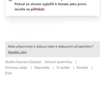
Pošlete e-mail na newsbox.cz
ETICKÝ KODEX
REDAKCE
KONTAKT
VYDAVATEL
INZERCE
OSOBNÍ ÚDAJE / COOKIES
VOLNÁ MÍSTA
Provozovatelem serveru newsbox.cz je
INCORP MEDIA GROUP s.r.o., IČ: 118 23 054