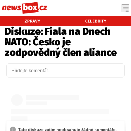
DOMÁCÍ
ČESKÉ CELEBRITY
ZPRÁVY
CELEBRITY
Diskuze: Fiala na Dnech
ZAHRANIČÍ
SVĚTOVÉ CELEBRITY
NATO: Česko je
POČASÍ
zodpovědný člen aliance
KRIMI
EKONOMIKA
KULTURA
SPOLEČNOST
SPORT
SLEDUJTE NÁS NA
|
Máte příběh, fotku nebo video?