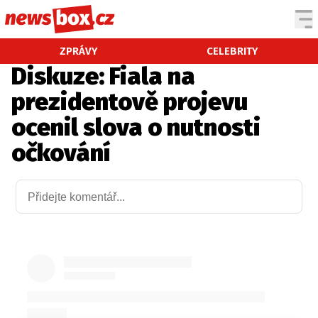
DOMÁCÍ
ČESKÉ CELEBRITY
ZPRÁVY
CELEBRITY
Diskuze: Fiala na
ZAHRANIČÍ
SVĚTOVÉ CELEBRITY
prezidentově projevu
POČASÍ
ocenil slova o nutnosti
KRIMI
očkování
EKONOMIKA
KULTURA
SPOLEČNOST
SPORT
SLEDUJTE NÁS NA
|
Máte příběh, fotku nebo video?