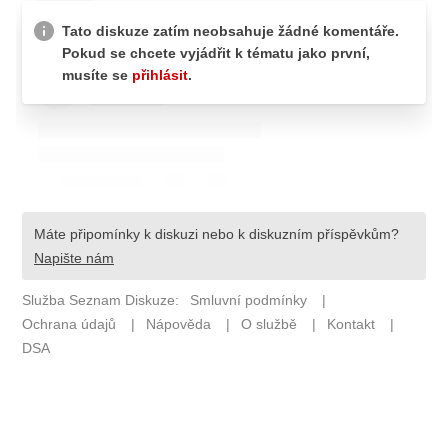
Pošlete e-mail na newsbox.cz
ETICKÝ KODEX
REDAKCE
KONTAKT
VYDAVATEL
INZERCE
OSOBNÍ ÚDAJE / COOKIES
VOLNÁ MÍSTA
Provozovatelem serveru newsbox.cz je
INCORP MEDIA GROUP s.r.o., IČ: 118 23 054