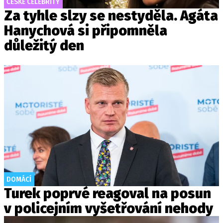
ČESKÉ CELEBRITY
Za tyhle slzy se nestyděla. Agáta
Hanychová si připomněla
důležitý den
DOMÁCÍ
Turek poprvé reagoval na posun
v policejním vyšetřování nehody