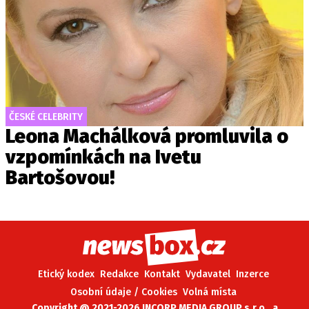
ČESKÉ CELEBRITY
Leona Machálková promluvila o
vzpomínkách na Ivetu
Bartošovou!
Etický kodex
Redakce
Kontakt
Vydavatel
Inzerce
Osobní údaje / Cookies
Volná místa
Copyright @ 2021-2026 INCORP MEDIA GROUP s.r.o., a