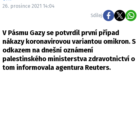
Pošlete e-mail na newsbox.cz
26. prosince 2021 14:04
Sdílej:
ETICKÝ KODEX
V Pásmu Gazy se potvrdil první případ
REDAKCE
nákazy koronavirovou variantou omikron. S
KONTAKT
odkazem na dnešní oznámení
VYDAVATEL
palestinského ministerstva zdravotnictví o
INZERCE
tom informovala agentura Reuters.
OSOBNÍ ÚDAJE / COOKIES
VOLNÁ MÍSTA
Provozovatelem serveru newsbox.cz je
INCORP MEDIA GROUP s.r.o., IČ: 118 23 054