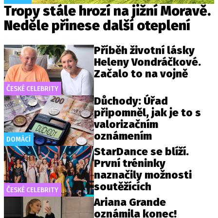
Tropy stále hrozí na jižní Moravě.
Neděle přinese další oteplení
Příběh životní lásky
Heleny Vondráčkové.
Začalo to na vojně
ČESKÉ CELEBRITY
Důchody: Úřad
připomněl, jak je to s
valorizačním
oznámením
DOMÁCÍ
StarDance se blíží.
První tréninky
naznačily možnosti
soutěžících
ČESKÉ CELEBRITY
Ariana Grande
oznámila konec!