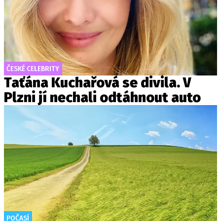
ČESKÉ CELEBRITY
Taťána Kuchařová se divila. V
Plzni jí nechali odtáhnout auto
POČASÍ