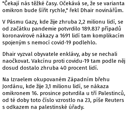
"Čekají nás těžké časy. Očekává se, že se varianta
omikron bude šířit rychle," řekl Dhair novinářům.
V Pásmu Gazy, kde žije zhruba 2,2 milionu lidí, se
od začátku pandemie potvrdilo 189.837 případů
koronavirové nákazy a 1691 lidí tam komplikacím
spojeným s nemocí covid-19 podlehlo.
Dhair vyzval obyvatele enklávy, aby se nechali
naočkovat. Vakcínu proti covidu-19 tam podle něj
dosud dostalo zhruba 40 procent lidí.
Na Izraelem okupovaném Západním břehu
Jordánu, kde žije 3,1 milionu lidí, se nákaza
omikronem 16. prosince potvrdila u tří Palestinců,
od té doby toto číslo vzrostlo na 23, píše Reuters
s odkazem na palestinské úřady.