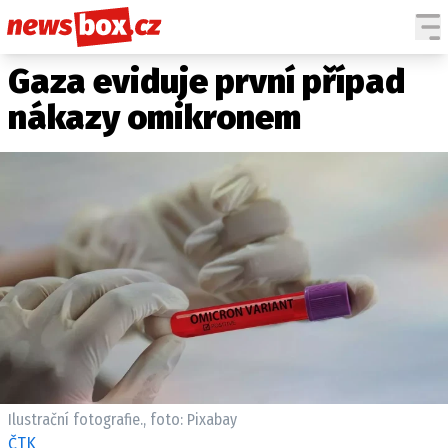
Gaza eviduje první případ
DOMÁCÍ
ČESKÉ CELEBRITY
ZAHRANIČÍ
SVĚTOVÉ CELEBRITY
nákazy omikronem
POČASÍ
KRIMI
EKONOMIKA
KULTURA
SPOLEČNOST
SPORT
SLEDUJTE NÁS NA
|
Ilustrační fotografie., foto: Pixabay
Máte příběh, fotku nebo video?
ČTK