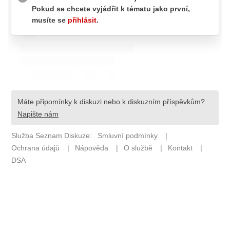
Pošlete e-mail na newsbox.cz
ETICKÝ KODEX
REDAKCE
KONTAKT
VYDAVATEL
INZERCE
OSOBNÍ ÚDAJE / COOKIES
VOLNÁ MÍSTA
Provozovatelem serveru newsbox.cz je
INCORP MEDIA GROUP s.r.o., IČ: 118 23 054