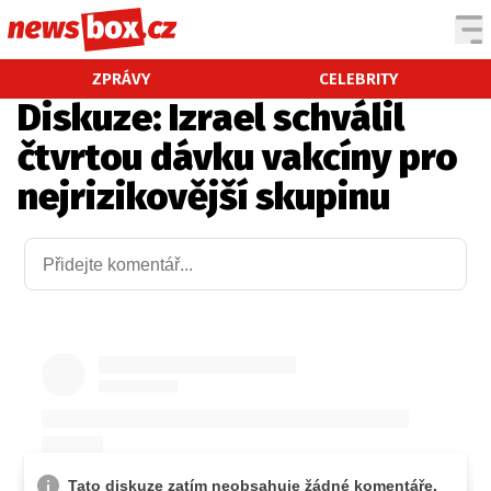
DOMÁCÍ
ČESKÉ CELEBRITY
ZPRÁVY
CELEBRITY
Diskuze: Izrael schválil
ZAHRANIČÍ
SVĚTOVÉ CELEBRITY
čtvrtou dávku vakcíny pro
POČASÍ
nejrizikovější skupinu
KRIMI
EKONOMIKA
KULTURA
SPOLEČNOST
SPORT
SLEDUJTE NÁS NA
|
Máte příběh, fotku nebo video?