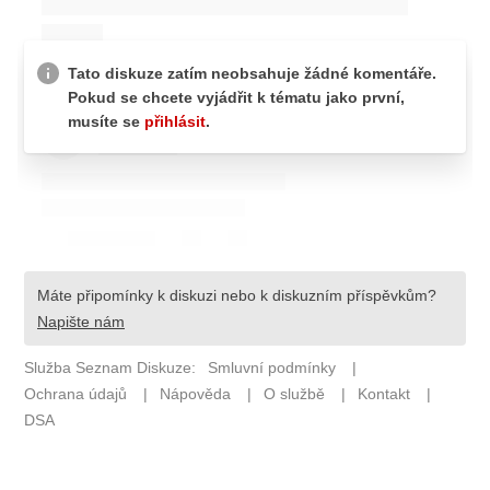
Pošlete e-mail na newsbox.cz
ETICKÝ KODEX
REDAKCE
KONTAKT
VYDAVATEL
INZERCE
OSOBNÍ ÚDAJE / COOKIES
VOLNÁ MÍSTA
Provozovatelem serveru newsbox.cz je
INCORP MEDIA GROUP s.r.o., IČ: 118 23 054