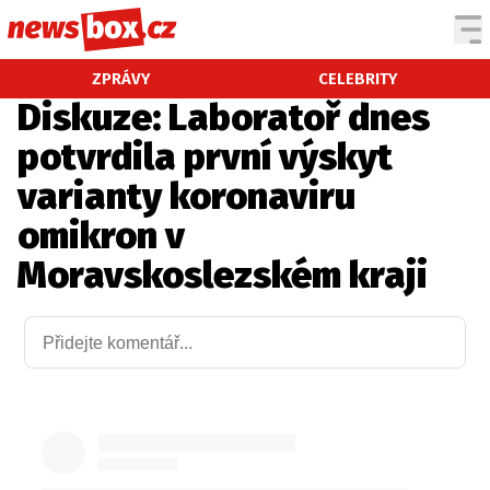
DOMÁCÍ
ČESKÉ CELEBRITY
ZPRÁVY
CELEBRITY
Diskuze: Laboratoř dnes
ZAHRANIČÍ
SVĚTOVÉ CELEBRITY
potvrdila první výskyt
POČASÍ
varianty koronaviru
KRIMI
omikron v
EKONOMIKA
KULTURA
Moravskoslezském kraji
SPOLEČNOST
SPORT
SLEDUJTE NÁS NA
|
Máte příběh, fotku nebo video?