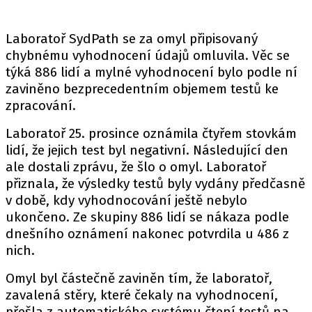
Laboratoř SydPath se za omyl připisovaný
chybnému vyhodnocení údajů omluvila. Věc se
týká 886 lidí a mylné vyhodnocení bylo podle ní
zaviněno bezprecedentním objemem testů ke
zpracování.
Laboratoř 25. prosince oznámila čtyřem stovkám
lidí, že jejich test byl negativní. Následující den
ale dostali zprávu, že šlo o omyl. Laboratoř
přiznala, že výsledky testů byly vydány předčasně
v době, kdy vyhodnocování ještě nebylo
ukončeno. Ze skupiny 886 lidí se nákaza podle
dnešního oznámení nakonec potvrdila u 486 z
nich.
Omyl byl částečně zaviněn tím, že laboratoř,
zavalená stěry, které čekaly na vyhodnocení,
přešla z automatického systému čtení testů na