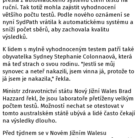
ruční. Tak totiž mohla zajistit vyhodnocení
většího počtu testů. Podle nového oznámení se
nyní SydPath vrátila k automatickému systému a
sníží počet sběrů, aby zachovala kvalitu
výsledků.
K lidem s mylně vyhodnoceným testem patří také
obyvatelka Sydney Stephanie Colonnaová, která
má teď strach o svou rodinu. "Jestli se můj
synovec a neteř nakazili, jsem vinna já, protože to
já jsem je nakazila," řekla.
Ministr zdravotnictví státu Nový Jižní Wales Brad
Hazzard řekl, že jsou laboratoře přetíženy velkým
počtem testů. Možností nechat se otestovat v
tomto australském státě ubývá a lidé často čekají
na výsledky dlouho.
Před týdnem se v Novém Jižním Walesu