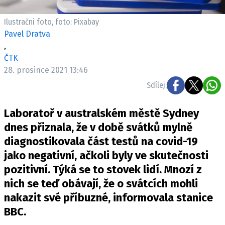
Pošlete e-mail na newsbox.cz
Ilustrační foto, foto: Pixabay
Pavel Dratva
ETICKÝ KODEX
,
REDAKCE
ČTK
KONTAKT
28. prosince 2021 13:46
VYDAVATEL
Sdílej:
INZERCE
Laboratoř v australském městě Sydney
OSOBNÍ ÚDAJE / COOKIES
dnes přiznala, že v době svátků mylně
VOLNÁ MÍSTA
diagnostikovala část testů na covid-19
jako negativní, ačkoli byly ve skutečnosti
pozitivní. Týká se to stovek lidí. Mnozí z
nich se teď obávají, že o svátcích mohli
Provozovatelem serveru newsbox.cz je
nakazit své příbuzné, informovala stanice
INCORP MEDIA GROUP s.r.o., IČ: 118 23 054
BBC.