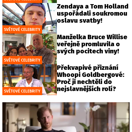
Zendaya a Tom Holland
uspořádali soukromou
oslavu svatby!
SVĚTOVÉ CELEBRITY
Manželka Bruce Willise
veřejně promluvila o
svých pocitech viny!
SVĚTOVÉ CELEBRITY
Překvapivé přiznání
Whoopi Goldbergové:
Proč ji nechtěli do
nejslavnějších rolí?
SVĚTOVÉ CELEBRITY