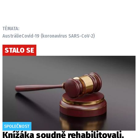
TÉMATA:
Austrálie
Covid-19 (koronavirus SARS-CoV-2)
STALO SE
SPOLEČNOST
Knížáka soudně rehabilitovali.