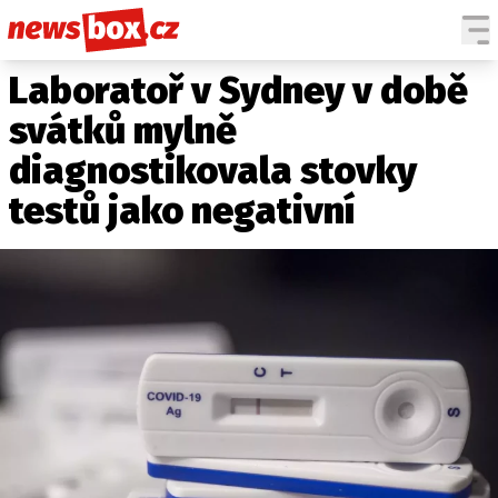
Laboratoř v Sydney v době
DOMÁCÍ
ČESKÉ CELEBRITY
ZAHRANIČÍ
SVĚTOVÉ CELEBRITY
svátků mylně
POČASÍ
diagnostikovala stovky
KRIMI
testů jako negativní
EKONOMIKA
KULTURA
SPOLEČNOST
SPORT
SLEDUJTE NÁS NA
|
Máte příběh, fotku nebo video?