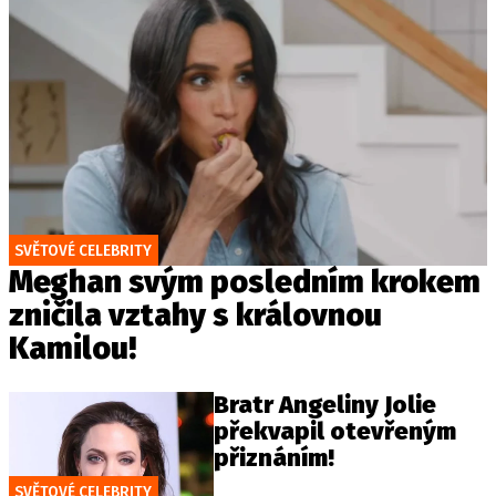
SVĚTOVÉ CELEBRITY
Meghan svým posledním krokem
zničila vztahy s královnou
Kamilou!
Bratr Angeliny Jolie
překvapil otevřeným
přiznáním!
SVĚTOVÉ CELEBRITY