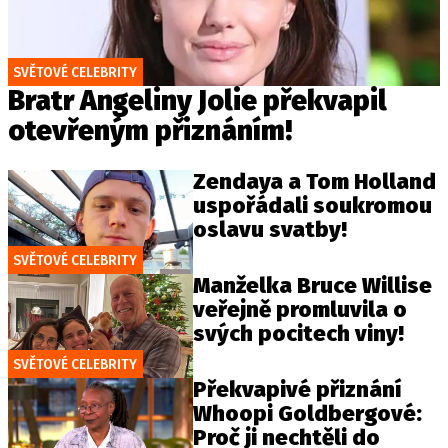
SVĚTOVÉ CELEBRITY
Bratr Angeliny Jolie překvapil
otevřeným přiznáním!
Zendaya a Tom Holland
uspořádali soukromou
oslavu svatby!
SVĚTOVÉ CELEBRITY
Manželka Bruce Willise
veřejně promluvila o
svých pocitech viny!
SVĚTOVÉ CELEBRITY
Překvapivé přiznání
Whoopi Goldbergové:
Proč ji nechtěli do