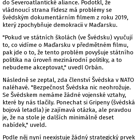
do Severoatlantické aliance. Podotkl, že
vládnoucí strana Fidesz má problémy se
švédským dokumentárním filmem z roku 2019,
který zpochybňuje demokracii v Maďarsku.
"Pokud ve státních školách (ve Švédsku) vyučují
to, co vidíme o Maďarsku v předmětném filmu,
pak jde o to, že tento problém povyšuje státního
politika na úroveň mezinárodní politiky, a to
nebudeme akceptovat," uvedl Orbán.
Následně se zeptal, zda členství Švédska v NATO
naléhavé. "Bezpečnost Švédska nic neohrožuje.
Se Švédskem nemáme žádné vojenské vztahy,
které by nás tlačily. Ponechat si Gripeny (švédská
bojová letadla) je zajímavá otázka, ale pravdou
je, že na stole je dalších minimálně deset
nabídek," uveld.
Podle něj nyní neexistuje žádný strategický prvek