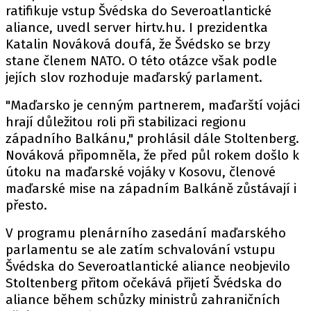
ratifikuje vstup Švédska do Severoatlantické
aliance, uvedl server hirtv.hu. I prezidentka
Katalin Nováková doufá, že Švédsko se brzy
stane členem NATO. O této otázce však podle
jejích slov rozhoduje maďarský parlament.
"Maďarsko je cenným partnerem, maďarští vojáci
hrají důležitou roli při stabilizaci regionu
západního Balkánu," prohlásil dále Stoltenberg.
Nováková připomněla, že před půl rokem došlo k
útoku na maďarské vojáky v Kosovu, členové
maďarské mise na západním Balkáně zůstávají i
přesto.
V programu plenárního zasedání maďarského
parlamentu se ale zatím schvalování vstupu
Švédska do Severoatlantické aliance neobjevilo
Stoltenberg přitom očekává přijetí Švédska do
aliance během schůzky ministrů zahraničních