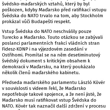
švédsko-maďarských vztahů, který by byl
poškozen, kdyby Maďarsko před ratifikací vstupu
Švédska do NATO trvalo na tom, aby Stockholm
prokázal vůči Budapešti respekt.
Vstup Švédska do NATO neschválily pouze
Turecko a Maďarsko. Touto otázkou se zabývali
poslanci parlamentních frakcí vládních stran
Fidesz-KDNP i na výjezdovém zasedání v
Ostřihomi. Promítal se na něm desetiminutový
švédský dokument s kritickým obsahem k
demokracii v Maďarsku, na který poukázalo
několik členů maďarského kabinetu.
Předseda maďarského parlamentu László Kövér
v souvislosti s videem řekl, že Maďarsko
nepotřebuje takové spojence, a že není jisté, že
Maďarsko musí ratifikovat vstup Švédska do
NATO. Kövér tak naznačil další zdržení v procesu