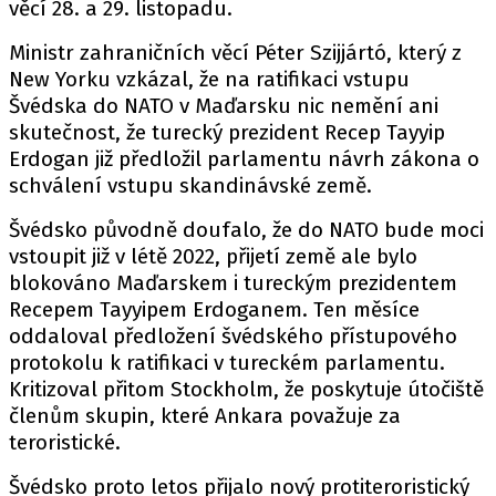
věcí 28. a 29. listopadu.
Ministr zahraničních věcí Péter Szijjártó, který z
New Yorku vzkázal, že na ratifikaci vstupu
Švédska do NATO v Maďarsku nic nemění ani
skutečnost, že turecký prezident Recep Tayyip
Erdogan již předložil parlamentu návrh zákona o
schválení vstupu skandinávské země.
Švédsko původně doufalo, že do NATO bude moci
vstoupit již v létě 2022, přijetí země ale bylo
blokováno Maďarskem i tureckým prezidentem
Recepem Tayyipem Erdoganem. Ten měsíce
oddaloval předložení švédského přístupového
protokolu k ratifikaci v tureckém parlamentu.
Kritizoval přitom Stockholm, že poskytuje útočiště
členům skupin, které Ankara považuje za
teroristické.
Švédsko proto letos přijalo nový protiteroristický