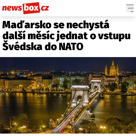
Maďarsko se nechystá
DOMÁCÍ
ČESKÉ CELEBRITY
ZAHRANIČÍ
SVĚTOVÉ CELEBRITY
další měsíc jednat o vstupu
POČASÍ
Švédska do NATO
KRIMI
EKONOMIKA
KULTURA
SPOLEČNOST
SPORT
SLEDUJTE NÁS NA
|
Máte příběh, fotku nebo video?