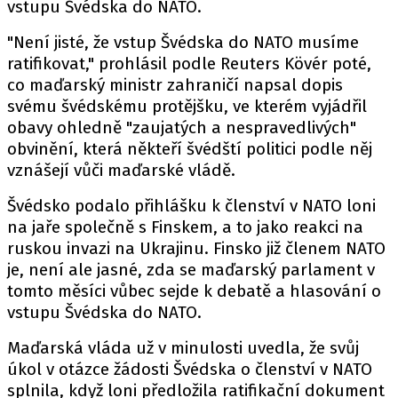
vstupu Švédska do NATO.
"Není jisté, že vstup Švédska do NATO musíme
ratifikovat," prohlásil podle Reuters Kövér poté,
co maďarský ministr zahraničí napsal dopis
svému švédskému protějšku, ve kterém vyjádřil
obavy ohledně "zaujatých a nespravedlivých"
obvinění, která někteří švédští politici podle něj
vznášejí vůči maďarské vládě.
Švédsko podalo přihlášku k členství v NATO loni
na jaře společně s Finskem, a to jako reakci na
ruskou invazi na Ukrajinu. Finsko již členem NATO
je, není ale jasné, zda se maďarský parlament v
tomto měsíci vůbec sejde k debatě a hlasování o
vstupu Švédska do NATO.
Maďarská vláda už v minulosti uvedla, že svůj
úkol v otázce žádosti Švédska o členství v NATO
splnila, když loni předložila ratifikační dokument