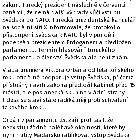
zákon. Turecký prezident následně v červenci
oznámil, že nemá další výhrady vůči vstupu
Švédska do NATO. Turecká prezidentská kancelář
na sociální síti X informovala, že protokol o
přistoupení Švédska k NATO byl v pondělí
podepsán prezidentem Erdoganem a předložen
parlamentu. Termín hlasování tureckého
parlamentu o členství Švédska ale není znám.
Vláda premiéra Viktora Orbána od léta loňského
roku oficiálně podporuje vstup Švédska, přičemž
příslušný návrh zákona předložil kabinet před 15
měsíci, ale poslanecká skupina vládní strany
Fidesz se staví stále radikálněji proti schválení
takového kroku.
Orbán v parlamentu 25. září prohlásil, že
neexistují žádné naléhavé okolnosti, které by
nyní nutily Maďarsko ratifikovat vstup Švédska