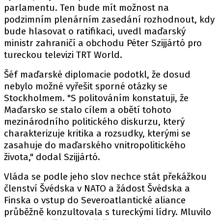
parlamentu. Ten bude mít možnost na
podzimním plenárním zasedání rozhodnout, kdy
bude hlasovat o ratifikaci, uvedl maďarský
ministr zahraničí a obchodu Péter Szijjártó pro
tureckou televizi TRT World.
Šéf maďarské diplomacie podotkl, že dosud
nebylo možné vyřešit sporné otázky se
Stockholmem. "S politováním konstatuji, že
Maďarsko se stalo cílem a obětí tohoto
mezinárodního politického diskurzu, který
charakterizuje kritika a rozsudky, kterými se
zasahuje do maďarského vnitropolitického
života," dodal Szijjártó.
Vláda se podle jeho slov nechce stát překážkou
členství Švédska v NATO a žádost Švédska a
Finska o vstup do Severoatlantické aliance
průběžně konzultovala s tureckými lídry. Mluvilo