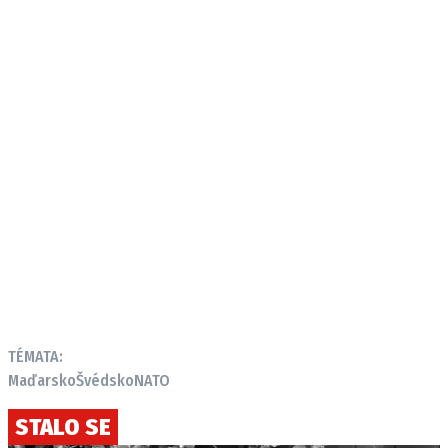
TÉMATA:
Maďarsko
Švédsko
NATO
STALO SE