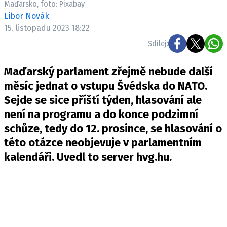
Maďarsko, foto: Pixabay
Pošlete e-mail na newsbox.cz
Libor Novák
15. listopadu 2023 18:22
ETICKÝ KODEX
Sdílej:
REDAKCE
Maďarský parlament zřejmě nebude další
KONTAKT
měsíc jednat o vstupu Švédska do NATO.
VYDAVATEL
Sejde se sice příští týden, hlasování ale
INZERCE
není na programu a do konce podzimní
OSOBNÍ ÚDAJE / COOKIES
schůze, tedy do 12. prosince, se hlasování o
VOLNÁ MÍSTA
této otázce neobjevuje v parlamentním
kalendáři. Uvedl to server hvg.hu.
Provozovatelem serveru newsbox.cz je
INCORP MEDIA GROUP s.r.o., IČ: 118 23 054