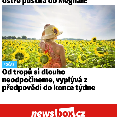
ostře pustila do Meghan!
POČASÍ
Od tropů si dlouho
neodpočineme, vyplývá z
předpovědi do konce týdne