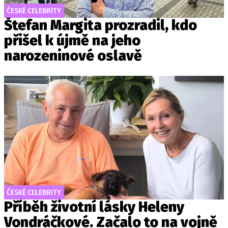
ČESKÉ CELEBRITY
Štefan Margita prozradil, kdo
přišel k újmě na jeho
narozeninové oslavě
ČESKÉ CELEBRITY
Příběh životní lásky Heleny
Vondráčkové. Začalo to na vojně