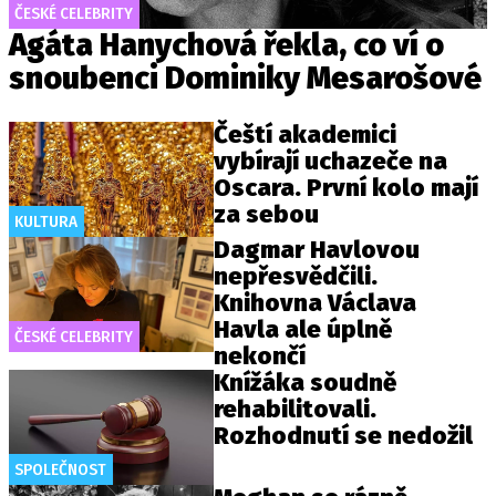
ČESKÉ CELEBRITY
Agáta Hanychová řekla, co ví o
snoubenci Dominiky Mesarošové
Čeští akademici
vybírají uchazeče na
Oscara. První kolo mají
za sebou
KULTURA
Dagmar Havlovou
nepřesvědčili.
Knihovna Václava
Havla ale úplně
ČESKÉ CELEBRITY
nekončí
Knížáka soudně
rehabilitovali.
Rozhodnutí se nedožil
SPOLEČNOST