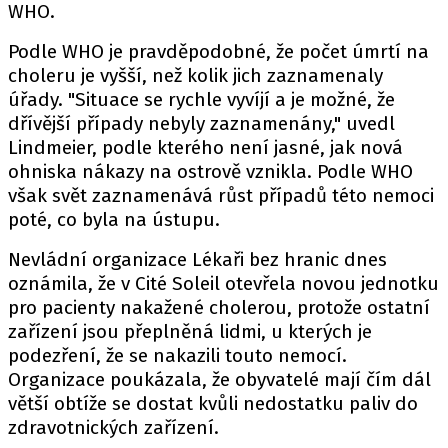
WHO.
Podle WHO je pravděpodobné, že počet úmrtí na
choleru je vyšší, než kolik jich zaznamenaly
úřady. "Situace se rychle vyvíjí a je možné, že
dřívější případy nebyly zaznamenány," uvedl
Lindmeier, podle kterého není jasné, jak nová
ohniska nákazy na ostrově vznikla. Podle WHO
však svět zaznamenává růst případů této nemoci
poté, co byla na ústupu.
Nevládní organizace Lékaři bez hranic dnes
oznámila, že v Cité Soleil otevřela novou jednotku
pro pacienty nakažené cholerou, protože ostatní
zařízení jsou přeplněná lidmi, u kterých je
podezření, že se nakazili touto nemocí.
Organizace poukázala, že obyvatelé mají čím dál
větší obtíže se dostat kvůli nedostatku paliv do
zdravotnických zařízení.