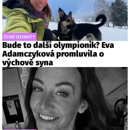
ČESKÉ CELEBRITY
Bude to další olympionik? Eva
Adamczyková promluvila o
výchově syna