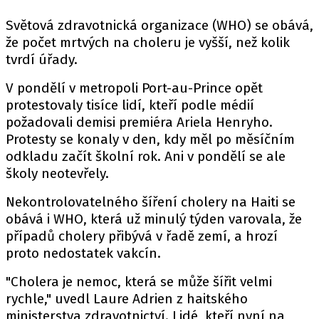
Světová zdravotnická organizace (WHO) se obává,
že počet mrtvých na choleru je vyšší, než kolik
tvrdí úřady.
V pondělí v metropoli Port-au-Prince opět
protestovaly tisíce lidí, kteří podle médií
požadovali demisi premiéra Ariela Henryho.
Protesty se konaly v den, kdy měl po měsíčním
odkladu začít školní rok. Ani v pondělí se ale
školy neotevřely.
Nekontrolovatelného šíření cholery na Haiti se
obává i WHO, která už minulý týden varovala, že
případů cholery přibývá v řadě zemí, a hrozí
proto nedostatek vakcín.
"Cholera je nemoc, která se může šířit velmi
rychle," uvedl Laure Adrien z haitského
ministerstva zdravotnictví. Lidé, kteří nyní na