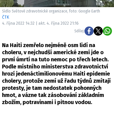
Pošlete e-mail na newsbox.cz
Sídlo Světové zdravotnické organizace, foto: Google Earth
ČTK
ETICKÝ KODEX
4. října 2022 14:32 | akt. 4. října 2022 21:16
REDAKCE
Sdílej:
KONTAKT
VYDAVATEL
Na Haiti zemřelo nejméně osm lidí na
INZERCE
choleru, v nejchudší americké zemi jde o
OSOBNÍ ÚDAJE / COOKIES
první úmrtí na tuto nemoc po třech letech.
Podle místního ministerstva zdravotnictví
VOLNÁ MÍSTA
hrozí jedenáctimilionovému Haiti epidemie
cholery, protože zemí už řadu týdnů zmítají
protesty, je tam nedostatek pohonných
hmot, a vázne tak zásobování základním
Provozovatelem serveru newsbox.cz je
zbožím, potravinami i pitnou vodou.
INCORP MEDIA GROUP s.r.o., IČ: 118 23 054