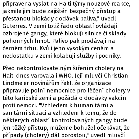
připravena vyslat na Haiti týmy nouzové reakce,
jakmile jim bude zajištěn bezpečný přístup a
přestanou blokády dodávek paliva," uvedl
Guterres. V zemi totiž řadu oblastí ovládají
ozbrojené gangy, které blokují silnice či sklady
pohonných hmot. Palivo pak prodávají na
černém trhu. Kvůli jeho vysokým cenám a
nedostatku v zemi kolabují služby i podniky.
Před nekontrolovatelným šířením cholery na
Haiti dnes varovala i WHO. Její mluvčí Christian
Lindmeier novinářům řekl, že organizace
připravuje polní nemocnice pro léčení cholery v
této karibské zemi a požádá o dodávky vakcín
proti nemoci. "Vzhledem k humanitární a
sanitární situaci a vzhledem k tomu, že do
některých oblastí kontrolovaných gangy bude
jen těžký přístup, můžeme bohužel očekávat, že
případy (cholery) dál porostou," uvedl mluvčí