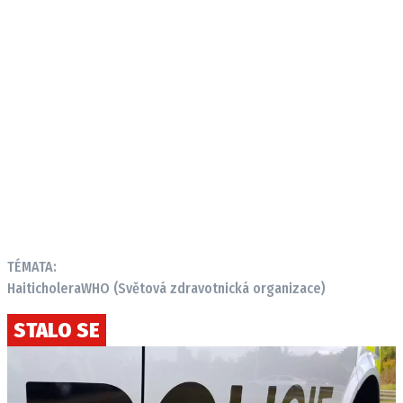
TÉMATA:
Haiti
cholera
WHO (Světová zdravotnická organizace)
STALO SE