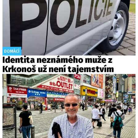
DOMÁCÍ
Identita neznámého muže z
Krkonoš už není tajemstvím