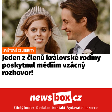
SVĚTOVÉ CELEBRITY
Jeden z členů královské rodiny
poskytnul médiím vzácný
rozhovor!
Etický kodex
Redakce
Kontakt
Vydavatel
Inzerce