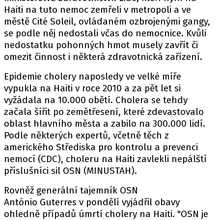
Haiti na tuto nemoc zemřeli v metropoli a ve
městě Cité Soleil, ovládaném ozbrojenými gangy,
se podle něj nedostali včas do nemocnice. Kvůli
nedostatku pohonných hmot musely zavřít či
omezit činnost i některá zdravotnická zařízení.
Epidemie cholery naposledy ve velké míře
vypukla na Haiti v roce 2010 a za pět let si
vyžádala na 10.000 obětí. Cholera se tehdy
začala šířit po zemětřesení, které zdevastovalo
oblast hlavního města a zabilo na 300.000 lidí.
Podle některých expertů, včetně těch z
amerického Střediska pro kontrolu a prevenci
nemocí (CDC), choleru na Haiti zavlekli nepálští
příslušníci sil OSN (MINUSTAH).
Rovněž generální tajemník OSN
António Guterres v pondělí vyjádřil obavy
ohledně případů úmrtí cholery na Haiti. "OSN je