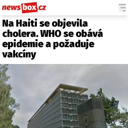
Na Haiti se objevila
DOMÁCÍ
ČESKÉ CELEBRITY
ZAHRANIČÍ
SVĚTOVÉ CELEBRITY
cholera. WHO se obává
POČASÍ
epidemie a požaduje
KRIMI
vakcíny
EKONOMIKA
KULTURA
SPOLEČNOST
SPORT
SLEDUJTE NÁS NA
|
Máte příběh, fotku nebo video?