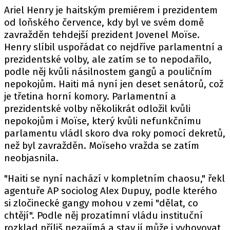
Ariel Henry je haitským premiérem i prezidentem
od loňského července, kdy byl ve svém domě
zavražděn tehdejší prezident Jovenel Moïse.
Henry slíbil uspořádat co nejdříve parlamentní a
prezidentské volby, ale zatím se to nepodařilo,
podle něj kvůli násilnostem gangů a pouličním
nepokojům. Haiti má nyní jen deset senátorů, což
je třetina horní komory. Parlamentní a
prezidentské volby několikrát odložil kvůli
nepokojům i Moïse, který kvůli nefunkčnímu
parlamentu vládl skoro dva roky pomocí dekretů,
než byl zavražděn. Moïseho vražda se zatím
neobjasnila.
"Haiti se nyní nachází v kompletním chaosu," řekl
agentuře AP sociolog Alex Dupuy, podle kterého
si zločinecké gangy mohou v zemi "dělat, co
chtějí". Podle něj prozatímní vládu instituční
rozklad příliš nezajímá a stav jí může i vyhovovat,