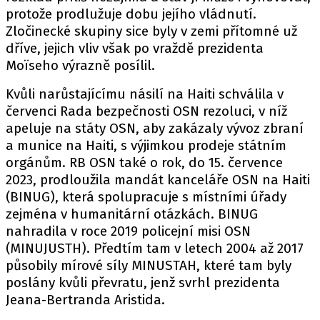
protože prodlužuje dobu jejího vládnutí.
Zločinecké skupiny sice byly v zemi přítomné už
dříve, jejich vliv však po vraždě prezidenta
Moïseho výrazně posílil.
Kvůli narůstajícímu násilí na Haiti schválila v
červenci Rada bezpečnosti OSN rezoluci, v níž
apeluje na státy OSN, aby zakázaly vývoz zbraní
a munice na Haiti, s výjimkou prodeje státním
orgánům. RB OSN také o rok, do 15. července
2023, prodloužila mandát kanceláře OSN na Haiti
(BINUG), která spolupracuje s místními úřady
zejména v humanitární otázkách. BINUG
nahradila v roce 2019 policejní misi OSN
(MINUJUSTH). Předtím tam v letech 2004 až 2017
působily mírové síly MINUSTAH, které tam byly
poslány kvůli převratu, jenž svrhl prezidenta
Jeana-Bertranda Aristida.