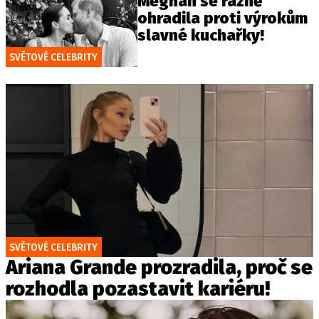
Meghan se rázně
ohradila proti výrokům
slavné kuchařky!
SVĚTOVÉ CELEBRITY
SVĚTOVÉ CELEBRITY
Ariana Grande prozradila, proč se
rozhodla pozastavit kariéru!