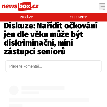
DOMÁCÍ
ČESKÉ CELEBRITY
ZPRÁVY
CELEBRITY
Diskuze: Nařídit očkování
ZAHRANIČÍ
SVĚTOVÉ CELEBRITY
jen dle věku může být
POČASÍ
diskriminační, míní
KRIMI
zástupci seniorů
EKONOMIKA
KULTURA
SPOLEČNOST
SPORT
SLEDUJTE NÁS NA
|
Máte příběh, fotku nebo video?