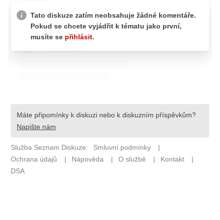
Pošlete e-mail na newsbox.cz
ETICKÝ KODEX
REDAKCE
KONTAKT
VYDAVATEL
INZERCE
OSOBNÍ ÚDAJE / COOKIES
VOLNÁ MÍSTA
Provozovatelem serveru newsbox.cz je
INCORP MEDIA GROUP s.r.o., IČ: 118 23 054