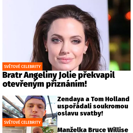
SVĚTOVÉ CELEBRITY
Bratr Angeliny Jolie překvapil
otevřeným přiznáním!
Zendaya a Tom Holland
uspořádali soukromou
oslavu svatby!
SVĚTOVÉ CELEBRITY
Manželka Bruce Willise