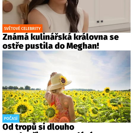
SVĚTOVÉ CELEBRITY
Známá kulinářská královna se
ostře pustila do Meghan!
POČASÍ
Od tropů si dlouho