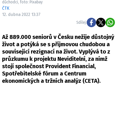
důchodci, foto: Pixabay
Pošlete e-mail na newsbox.cz
ČTK
12. dubna 2022 13:37
ETICKÝ KODEX
Sdílej:
REDAKCE
Až 889.000 seniorů v Česku nežije důstojný
KONTAKT
život a potýká se s příjmovou chudobou a
VYDAVATEL
související rezignací na život. Vyplývá to z
INZERCE
průzkumu k projektu Neviditelní, za nímž
OSOBNÍ ÚDAJE / COOKIES
stojí společnost Provident Financial,
VOLNÁ MÍSTA
Spotřebitelské fórum a Centrum
ekonomických a tržních analýz (CETA).
Provozovatelem serveru newsbox.cz je
INCORP MEDIA GROUP s.r.o., IČ: 118 23 054