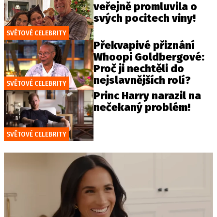
veřejně promluvila o
svých pocitech viny!
SVĚTOVÉ CELEBRITY
Překvapivé přiznání
Whoopi Goldbergové:
Proč ji nechtěli do
nejslavnějších rolí?
SVĚTOVÉ CELEBRITY
Princ Harry narazil na
nečekaný problém!
SVĚTOVÉ CELEBRITY