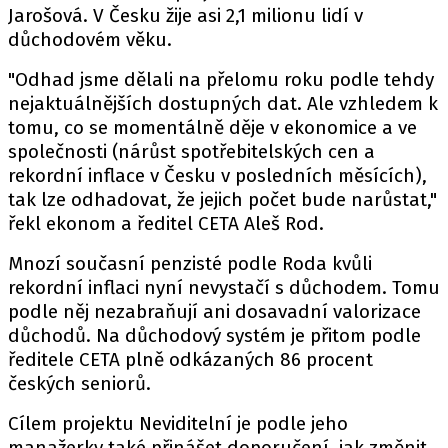
Jarošová. V Česku žije asi 2,1 milionu lidí v
důchodovém věku.
"Odhad jsme dělali na přelomu roku podle tehdy
nejaktuálnějších dostupných dat. Ale vzhledem k
tomu, co se momentálně děje v ekonomice a ve
společnosti (nárůst spotřebitelských cen a
rekordní inflace v Česku v posledních měsících),
tak lze odhadovat, že jejich počet bude narůstat,"
řekl ekonom a ředitel CETA Aleš Rod.
Mnozí současní penzisté podle Roda kvůli
rekordní inflaci nyní nevystačí s důchodem. Tomu
podle něj nezabraňují ani dosavadní valorizace
důchodů. Na důchodový systém je přitom podle
ředitele CETA plně odkázaných 86 procent
českých seniorů.
Cílem projektu Neviditelní je podle jeho
manažerky také přinášet doporučení, jak změnit