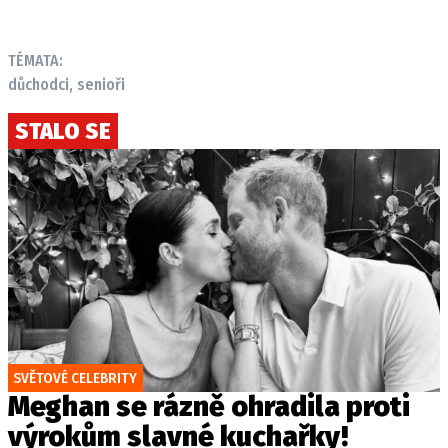
TÉMATA:
důchodci, senioři
STALO SE
SVĚTOVÉ CELEBRITY
Meghan se rázně ohradila proti
výrokům slavné kuchařky!