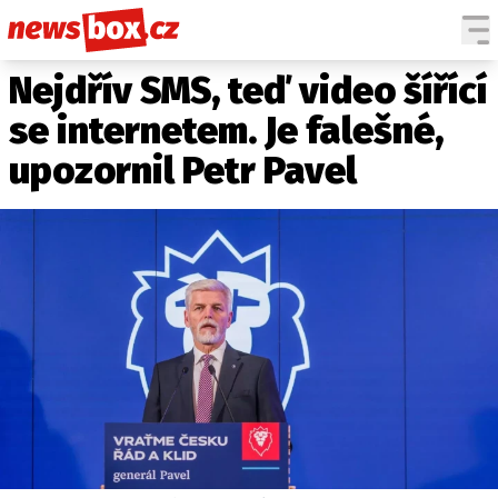
Nejdřív SMS, teď video šířící
DOMÁCÍ
ČESKÉ CELEBRITY
ZAHRANIČÍ
SVĚTOVÉ CELEBRITY
se internetem. Je falešné,
POČASÍ
upozornil Petr Pavel
KRIMI
EKONOMIKA
KULTURA
SPOLEČNOST
SPORT
SLEDUJTE NÁS NA
|
Máte příběh, fotku nebo video?