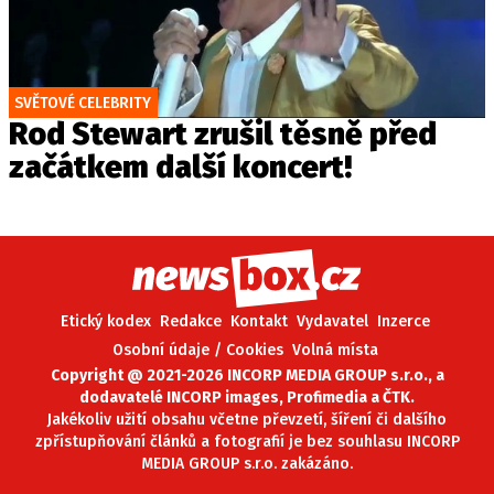
SVĚTOVÉ CELEBRITY
Rod Stewart zrušil těsně před
začátkem další koncert!
Etický kodex
Redakce
Kontakt
Vydavatel
Inzerce
Osobní údaje / Cookies
Volná místa
Copyright @ 2021-2026 INCORP MEDIA GROUP s.r.o., a
dodavatelé INCORP images, Profimedia a ČTK.
Jakékoliv užití obsahu včetne převzetí, šíření či dalšího
zpřístupňování článků a fotografií je bez souhlasu INCORP
MEDIA GROUP s.r.o. zakázáno.