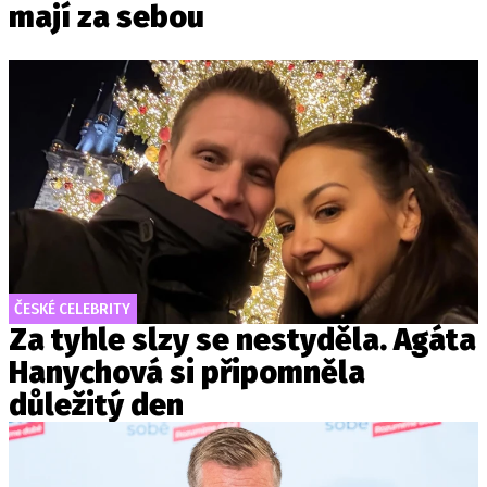
mají za sebou
ČESKÉ CELEBRITY
Za tyhle slzy se nestyděla. Agáta
Hanychová si připomněla
důležitý den