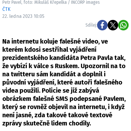
Petr Pavel, foto: Mikuláš Křepelka / INCORP images
Pošlete e-mail na newsbox.cz
ČTK
22. ledna 2023 10:05
ETICKÝ KODEX
Sdílej:
REDAKCE
Na internetu koluje falešné video, ve
KONTAKT
kterém kdosi sestříhal vyjádření
VYDAVATEL
prezidentského kandidáta Petra Pavla tak,
INZERCE
že vybízí k válce s Ruskem. Upozornil na to
OSOBNÍ ÚDAJE / COOKIES
na twitteru sám kandidát a doplnil i
VOLNÁ MÍSTA
původní vyjádření, které autoři falešného
videa použili. Policie se již zabývá
obrázkem falešné SMS podepsané Pavlem,
který se rovněž objevil na internetu, i když
Provozovatelem serveru newsbox.cz je
není jasné, zda takové takové textové
INCORP MEDIA GROUP s.r.o., IČ: 118 23 054
zprávy skutečně lidem chodily.