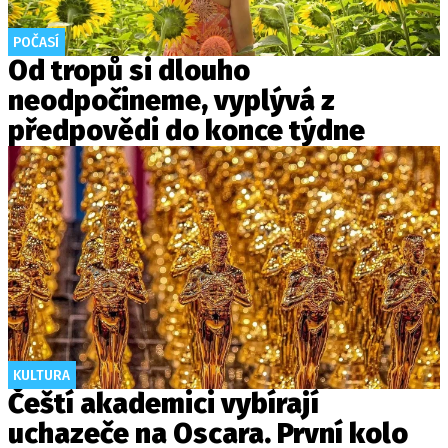
POČASÍ
Od tropů si dlouho
neodpočineme, vyplývá z
předpovědi do konce týdne
KULTURA
Čeští akademici vybírají
uchazeče na Oscara. První kolo