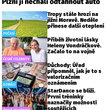
Plzni jí nechali odtáhnout auto
Tropy stále hrozí na
jižní Moravě. Neděle
přinese další oteplení
POČASÍ
Příběh životní lásky
Heleny Vondráčkové.
Začalo to na vojně
ČESKÉ CELEBRITY
Důchody: Úřad
připomněl, jak je to s
valorizačním
oznámením
DOMÁCÍ
StarDance se blíží.
První tréninky
naznačily možnosti
soutěžících